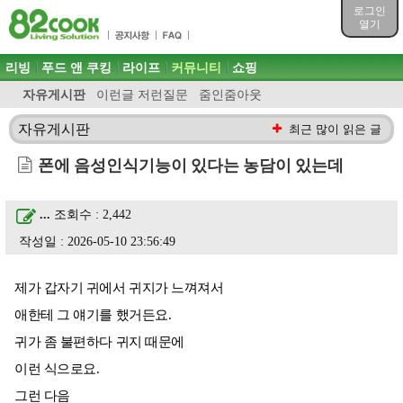
목차
로그인
주메뉴 바로가기
열기
컨텐츠 바로가기
검색 바로가기
주메뉴
리빙
푸드 앤 쿠킹
라이프
커뮤니티
쇼핑
로그인 바로가기
자유게시판
이런글 저런질문
줌인줌아웃
자유게시판
최근 많이 읽은 글
폰에 음성인식기능이 있다는 농담이 있는데
...
조회수 : 2,442
작성일 : 2026-05-10 23:56:49
제가 갑자기 귀에서 귀지가 느껴져서
애한테 그 얘기를 했거든요.
귀가 좀 불편하다 귀지 때문에
이런 식으로요.
그런 다음