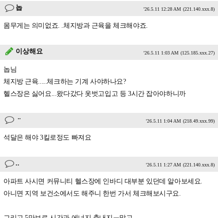
놉
'26.5.11 12:28 AM
(221.140.xxx.8)
몸무게는 의미없죠. .체지방과 근육을 체크해야죠.
이상해요
'26.5.11 1:03 AM
(125.185.xxx.27)
놉님
체지방 근육.....체크하는 기계 사야하나요?
헬스장은 싫어요...왔다갔다 옷벗고입고 등 3시간 잡아야하니까
ᆢ
'26.5.11 1:04 AM
(218.49.xxx.99)
석달은 해야 3킬로정도 빠져요
..
'26.5.11 1:27 AM
(221.140.xxx.8)
아파트 사시면 커뮤니티 헬스장에 인바디 대부분 있던데 알아보세요.
아니면 지역 보건소에서도 해주니 한번 가서 체크해보시구요.
그리고 5만보로 시간과 에너지 축내지ㅜ말고