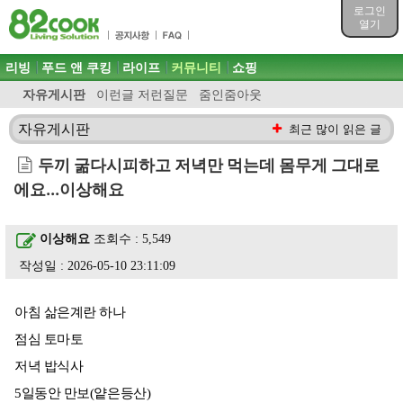
목차
로그인
주메뉴 바로가기
열기
컨텐츠 바로가기
검색 바로가기
주메뉴
리빙
푸드 앤 쿠킹
라이프
커뮤니티
쇼핑
로그인 바로가기
자유게시판
이런글 저런질문
줌인줌아웃
자유게시판
최근 많이 읽은 글
두끼 굶다시피하고 저녁만 먹는데 몸무게 그대로
에요...이상해요
이상해요
조회수 : 5,549
작성일 : 2026-05-10 23:11:09
아침 삶은계란 하나
점심 토마토
저녁 밥식사
5일동안 만보(얕은등산)