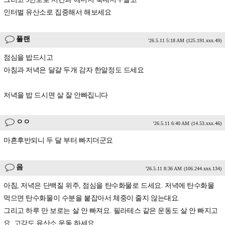
인터벌 유산소로 집중해서 해보세요
플랜
'26.5.11 5:18 AM
(125.191.xxx.49)
점심을 밥드시고
아침과 저녁은 달걀 두개 감자 한알정도 드세요
저녁을 밥 드시면 살 잘 안빠집니다
ㅇㅇ
'26.5.11 6:40 AM
(14.53.xxx.46)
마흔후반되니 두 달 부터 빠지더군요
음
'26.5.11 8:36 AM
(106.244.xxx.134)
아침, 저녁은 단백질 위주, 점심을 탄수화물로 드세요. 저녁에 탄수화물
먹으면 탄수화물이 수분을 붙잡아서 체중이 줄지 않는대요.
그리고 하루 만 보로는 살 안 빠져요. 필라테스 같은 운동도 살 안 빠지고
요. 고강도 유산소 운동 하세요.