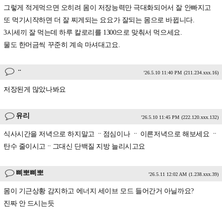
그렇게 적게먹으면 오히려 몸이 저장능력만 극대화되어서 잘 안빠지고
또 먹기시작하면 더 잘 찌게되는 요요가 잘되는 몸으로 바뀝니다.
3시세끼 잘 먹는데 하루 칼로리를 1300으로 맞춰서 먹으세요.
물도 한머금씩 꾸준히 계속 마셔대고요.
ᆢ
'26.5.10 11:40 PM
(211.234.xxx.16)
저장된게 많았나봐요
유리
'26.5.10 11:45 PM
(222.120.xxx.132)
식사시간을 저녁으로 하지말고 ᆢ점심이나 ᆢ 이른저녁으로 해보세요 ᆢ
탄수 줄이시고ᆢ그대신 단백질 지방 늘리시고요
삐뽀삐뽀
'26.5.11 12:02 AM
(1.238.xxx.39)
몸이 기근상황 감지하고 에너지 세이브 모드 들어간거 아닐까요?
진짜 안 드시는듯