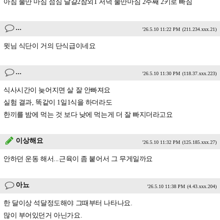
아침 물만 마심 점심 달걀2참외1 저녁 물만마심 2주째 2키로 빠짐
...
'26.5.10 11:22 PM
(211.234.xxx.21)
윗님 식단이 거의 단식급이네요
...
'26.5.10 11:30 PM
(118.37.xxx.223)
식사시간이 늦어지면 살 잘 안빠져요
실험 결과, 똑같이 1일1식을 하더라도
한끼를 밤에 먹는 것 보다 낮에 먹는게 더 잘 빠지더라고요
이상해요
'26.5.10 11:32 PM
(125.185.xxx.27)
안하던 운동 해서...근육이 좀 붙어서 그 무게일까요
아뇨
'26.5.10 11:38 PM
(4.43.xxx.204)
한 달이상 석달정도해야 그때부터 나타나요.
많이 부어있던거 아닌가요.