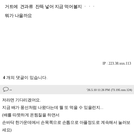
거트에 견과류 잔뜩 넣어 지금 먹어볼지 ㆍㆍㆍ
뭐가 나을까요
IP : 223.38.xxx.113
4
개의 댓글이 있습니다.
..
'26.5.10 11:26 PM
(73.195.xxx.124)
저라면 기다리겠어요.
지금 배가 풍선처럼 나왔다는데 뭘 또 먹을 수 있을런지...
(배를 따뜻하게 온찜질을 하면서
손바닥 한가운데에서 손목쪽으로 손톱으로 아플정도로 계속해서 눌러보
세요)