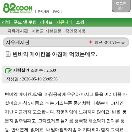
목차
로그인
주메뉴 바로가기
열기
컨텐츠 바로가기
검색 바로가기
주메뉴
리빙
푸드 앤 쿠킹
라이프
커뮤니티
쇼핑
로그인 바로가기
자유게시판
이런글 저런질문
줌인줌아웃
자유게시판
최근 많이 읽은 글
변비약 메이킨을 아침에 먹었는데요.
사람살려
조회수 : 2,639
작성일 : 2026-05-10 23:05:56
변비약 메이킨3알을 아침공복에 우유와 마시고 물을 이리터쯤 마
셨어요.아침 9시쯤요. 배는 가스부푼 풍선처럼 나왔는데 14시간
지난 지금까지 고요합니다. 장움직임이 느껴지지 않아요. 변을 못
본지 일주일째고 그릭요거트 들기름 청국장 채소먹기 견과류 등
등 안해본게 없어요. 내일아침까지좀 더 기다려야 할지 그릭요