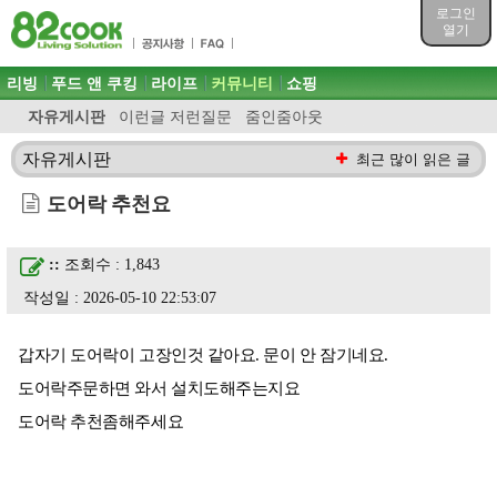
목차
로그인
주메뉴 바로가기
열기
컨텐츠 바로가기
검색 바로가기
주메뉴
리빙
푸드 앤 쿠킹
라이프
커뮤니티
쇼핑
로그인 바로가기
자유게시판
이런글 저런질문
줌인줌아웃
자유게시판
최근 많이 읽은 글
도어락 추천요
::
조회수 : 1,843
작성일 : 2026-05-10 22:53:07
갑자기 도어락이 고장인것 같아요. 문이 안 잠기네요.
도어락주문하면 와서 설치도해주는지요
도어락 추천좀해주세요