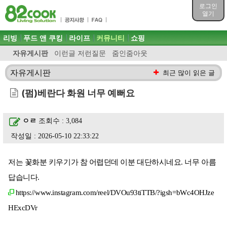
목차
로그인
주메뉴 바로가기
열기
컨텐츠 바로가기
검색 바로가기
주메뉴
리빙
푸드 앤 쿠킹
라이프
커뮤니티
쇼핑
로그인 바로가기
자유게시판
이런글 저런질문
줌인줌아웃
자유게시판
최근 많이 읽은 글
(펌)베란다 화원 너무 예뻐요
ㅇㄹ
조회수 : 3,084
작성일 : 2026-05-10 22:33:22
저는 꽃화분 키우기가 참 어렵던데 이분 대단하시네요. 너무 아름
답습니다.
https://www.instagram.com/reel/DVOu93tiTTB/?igsh=bWc4OHJze
HExcDVr