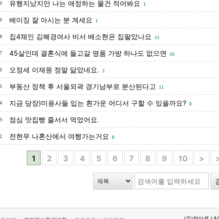
유행지났지만 나는 애정하는 물건 적어봐요
0
1
베이징 잘 아시는 분 계세요
9
1
집4채인 김혜경여사 비서 배소현은 집팔았나요
8
15
45살인데 결혼식에 들고갈 명품 가방 하나도 없으면
7
16
오정세 이재원 정말 닮았네요.
6
2
부동산 정책 후 서울외곽 경기남부로 분산된다고
5
11
지금 당장)미용사들 입는 흰가운 어디서 구할 수 있을까요?
4
8
점심 맛집빵 줄서서 먹었어요.
3
전현무 나혼산에서 여행가는거요
2
8
1
2
3
4
5
6
7
8
9
10
>
(주)한마루 L&