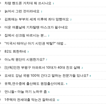
차량 핸드폰 거치대 뭐 쓰시나요
3
1
늙어서 그런 것이라네요
2
2
김희애는 부부의 세계 이후에 죄다 망했어요
1
2
더운 여름날에 기차탈땐 마스크가 필수네요
0
집에서 선크림 바르시는 분...
9
2
"미국서 태어난 아기 시민권 박탈?" 대법 ..
8
82도 희한하네
7
3
아노락 원단이 시원한가요?
6
7
[단독]인천 부평구 아파트서 10대가 40대 친모 살해
5
2
요새도 강남 국평 100억 간다고 말하는 전문가들 있나요?
4
8
유학,연수중에 출산해도 원정출산이에요.
3
9
언니들~ 마늘 까기 노하우 좀
2
6
1주택자 전세대출 막는건 잘하네요
1
12