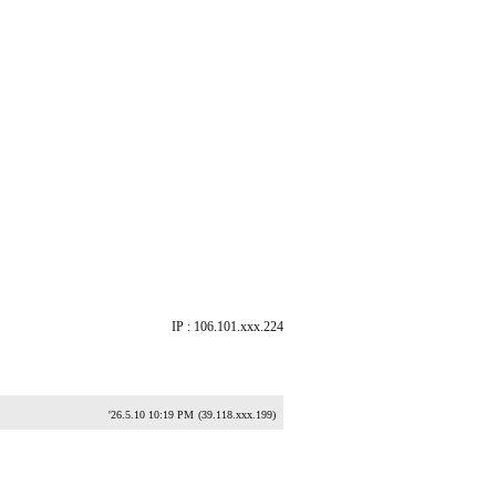
IP : 106.101.xxx.224
'26.5.10 10:19 PM
(39.118.xxx.199)