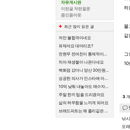
자유게시판
하
이런글 저런질문
줌인줌아웃
물
최근 많이 읽은 글
같
저만 불합격이네요
유재석요 대머리죠?
그
전현무 전여친이 통제적이었다는데
치아 재생젤이 나온다네요
1
백화점 갔더니 양산 30만원하네요
성공한 의사가 인스타에 아내 인증을 했는데 ㄷㄷ
10억 낮춰 내놓아도 매수자가 없는 것 보면
주말 한끼 팁을 드리겠어요
3
개
삶의 허무함을 느끼게 되어요
브래드피트는 왜 졸리같은 여자랑 결혼하게된건가요
낚시
오래