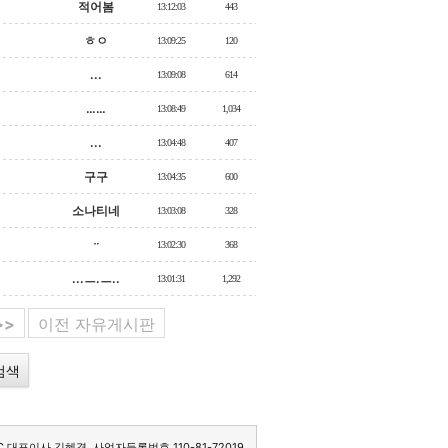
적어봄
13:12:03
443
ㅎㅇ
13:09:25
120
...
13:09:08
614
……
13:08:49
1,034
...
13:04:48
407
구구
13:04:35
600
소나티네
13:03:08
328
ᆢ
13:02:30
368
...ㅡ.ㅡ..
13:01:31
1,292
>>
이전 자유게시판
C 대표이사 김혜경. 사업자등록번호 110-81-72019