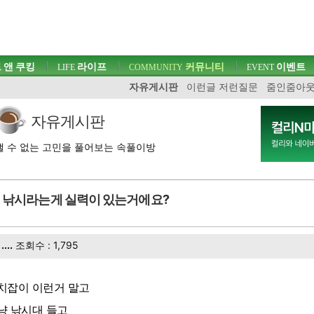
 앤 쿠킹
라이프
커뮤니티
이벤트
LIFE
COMMUNITY
EVENT
자유게시판
이런글 저런질문
줌인줌아
자유게시판
 수 없는 고민을 풀어보는 속풀이방
낚시라는게 실력이 있는거에요?
....
조회수 : 1,795
치잡이 이런거 말고
냥 낚시대 들고