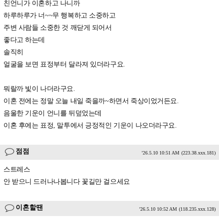
친언니가 이혼하고 나니까
하루하루가 너~~무 행복하고 소중하고
주변 사람들 소중한 것 깨닫게 되어서
좋다고 하는데
솔직히
얼굴을 보면 표정부터 달라져 있더라구요.
뭐랄까 빛이 나더라구요.
이혼 전에는 정말 오늘 내일 죽을까~하면서 죽상이었거든요.
음울한 기운이 언니를 뒤덮었는데
이혼 후에는 표정, 말투에서 긍정적인 기운이 나오더라구요.
점점
'26.5.10 10:51 AM
(223.38.xxx.181)
스트레스
안 받으니 드러나나봅니다 꽃길만 걸으세요
이혼할땐
'26.5.10 10:52 AM
(118.235.xxx.128)