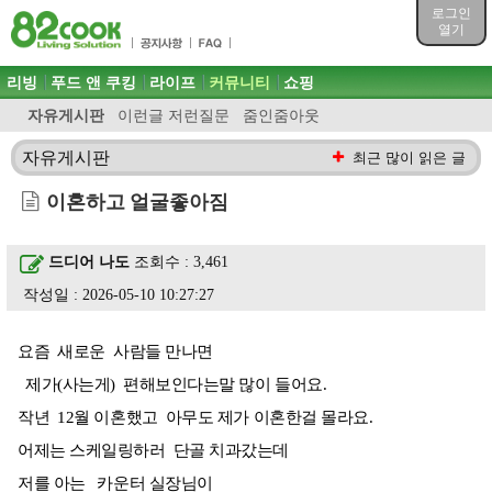
목차
로그인
주메뉴 바로가기
열기
컨텐츠 바로가기
검색 바로가기
주메뉴
리빙
푸드 앤 쿠킹
라이프
커뮤니티
쇼핑
로그인 바로가기
자유게시판
이런글 저런질문
줌인줌아웃
자유게시판
최근 많이 읽은 글
이혼하고 얼굴좋아짐
드디어 나도
조회수 : 3,461
작성일 : 2026-05-10 10:27:27
요즘 새로운 사람들 만나면
제가(사는게) 편해보인다는말 많이 들어요.
작년 12월 이혼했고 아무도 제가 이혼한걸 몰라요.
어제는 스케일링하러 단골 치과갔는데
저를 아는 카운터 실장님이