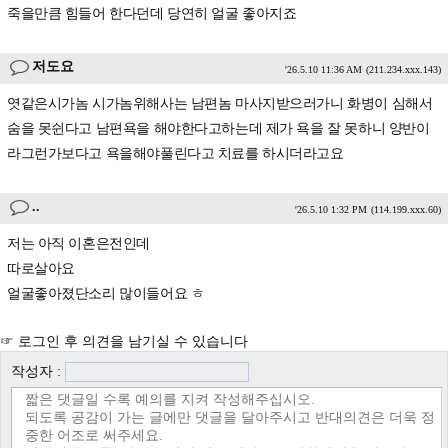
죽을만큼 힘들어 한다던데 당연히 얼굴 좋아지죠
저도요
'26.5.10 11:36 AM
(211.234.xxx.143)
엿같은시가놈 시가놈위해사는 남편놈 마사지받으러가니 화병이 심해서
숨을 못쉰다고 남편욕을 해야한다고하는데 제가 욕을 잘 못하니 양반이
라그런가보다고 욕을해야풀린다고 치료를 하시더라고요
..
'26.5.10 1:32 PM
(114.199.xxx.60)
저는 아직 이혼은전인데
따로살아요
얼굴좋아졌단소리 많이들어요 ㅎ
☞ 로그인 후 의견을 남기실 수 있습니다
작성자 :