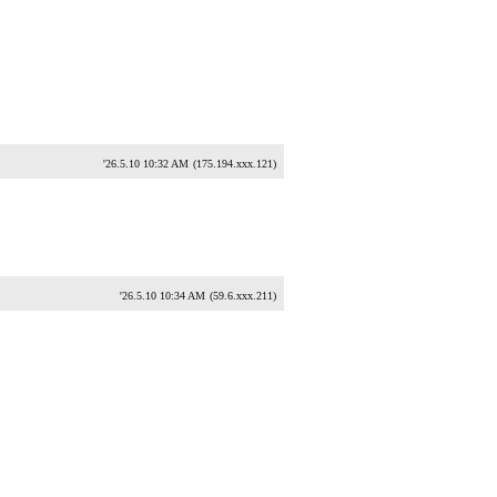
'26.5.10 10:32 AM
(175.194.xxx.121)
'26.5.10 10:34 AM
(59.6.xxx.211)