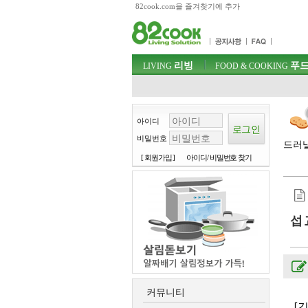
82cook.com을 즐겨찾기에 추가
목차
주메뉴 바로가기
컨텐츠 바로가기
검색 바로가기
주메뉴
리빙
푸드
로그인 바로가기
LIVING
FOOD & COOKING
아이디
비밀번호
드러낼
[ 회원가입 ]
아이디/ 비밀번호 찾기
섭
커뮤니티
[