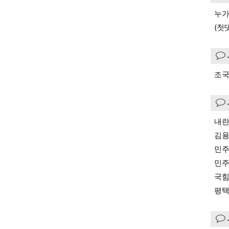
누가
(첫
조국
내란
김용
민주
민주
국힘
평택