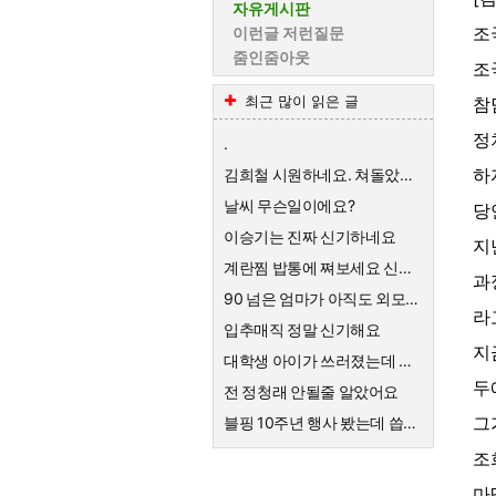
자유게시판
조
이런글 저런질문
줌인줌아웃
조
최근 많이 읽은 글
참
정
.
하
김희철 시원하네요. 쳐돌았네 ㅋㅋ
날씨 무슨일이에요?
당
이승기는 진짜 신기하네요
지
계란찜 밥통에 쪄보세요 신세계가 펼쳐집니다
과
90 넘은 엄마가 아직도 외모에 관심이 많아요
라
입추매직 정말 신기해요
지
대학생 아이가 쓰러졌는데 갑자기 말을 못해요
두
전 정청래 안될줄 알았어요
그
블핑 10주년 행사 봤는데 씁쓸하네요
조
마