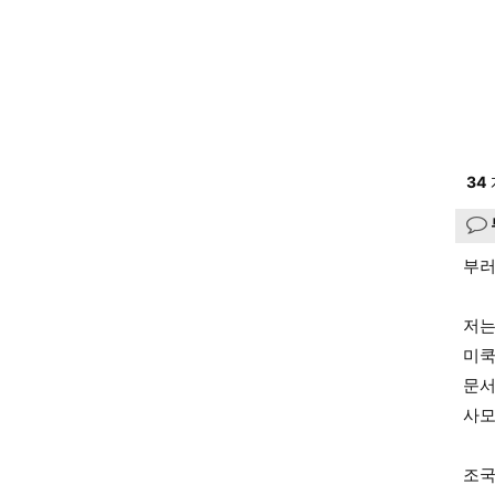
34
부러
저는
미쿡
문서
사모
조국