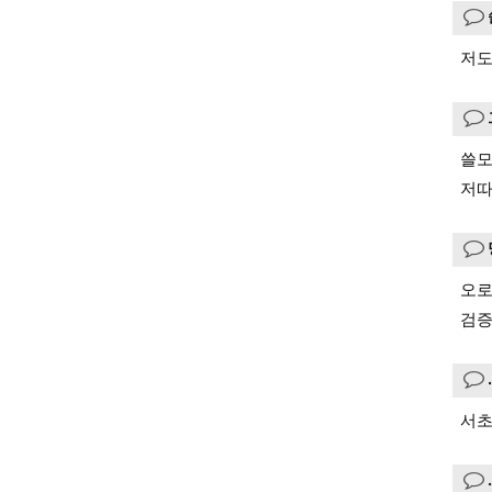
저도
쓸모
저따
오로
검증
서초