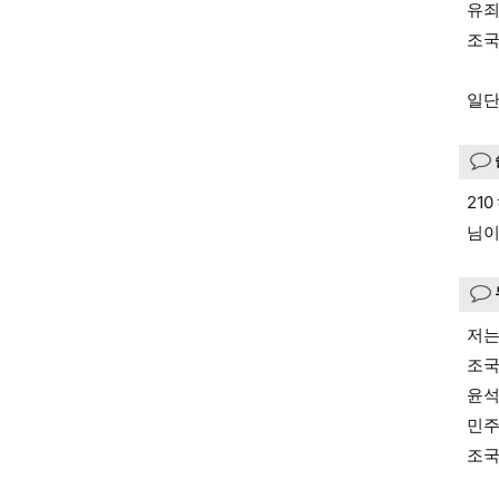
유죄
조국
일단
21
님이
저는
조국
윤석
민주
조국