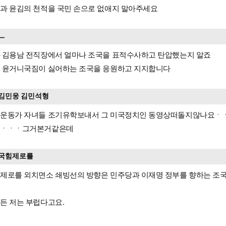
과 윤김의 천적을 국민 손으로 없애지 말아주세요
ㅡ
 김용남 전직장에서 얼마나 조국을 표적수사하고 탄압했는지 알죠
 윤거니국짐이 싫어하는 조국을 응원하고 지지합니다
김민웅 김민석형
운동가 자녀들 조기유학보내서 그 미국정치인 동영상떠돌지않나요ㆍㆍ
구ㆍㆍㆍ그거본거같은데
국힘제로를
제로를 외치면소 쇄빙선의 방향은 민주당과 이재명 정부를 향하는 조
든 저는 부럽다고요.