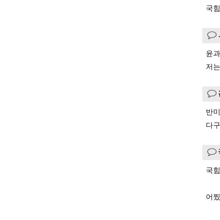
국힘
윤과
저는
반미
다
국힘
어찠