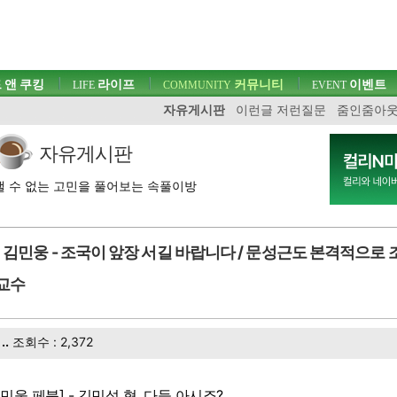
 앤 쿠킹
라이프
커뮤니티
이벤트
LIFE
COMMUNITY
EVENT
자유게시판
이런글 저런질문
줌인줌아
자유게시판
 수 없는 고민을 풀어보는 속풀이방
김민웅 - 조국이 앞장 서길 바랍니다 / 문성근도 본격적으로 
 교수
..
조회수 : 2,372
김민웅 페북] - 김민석 형, 다들 아시죠?