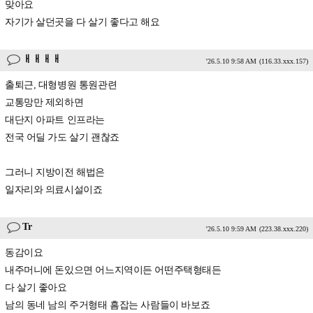
맞아요
자기가 살던곳을 다 살기 좋다고 해요
ㅐㅐㅐㅐ
'26.5.10 9:58 AM
(116.33.xxx.157)
출퇴근, 대형병원 통원관련
교통망만 제외하면
대단지 아파트 인프라는
전국 어딜 가도 살기 괜찮죠
그러니 지방이전 해법은
일자리와 의료시설이죠
Tr
'26.5.10 9:59 AM
(223.38.xxx.220)
동감이요
내주머니에 돈있으면 어느지역이든 어떤주택형태든
다 살기 좋아요
남의 동네 남의 주거형태 흠잡는 사람들이 바보죠