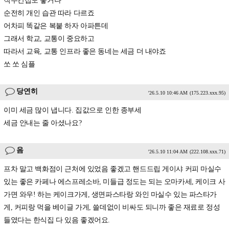
직주간접도 좋거나
순전히 개인 습관 따라 다르죠
어차피 똑같은 복붙 하자 아파튼데
그래서 학교, 교통이 중요하고
따라서 교육, 교통 인프라 좋은 동네는 세금 더 내야죠
쏘 쏘 심플
당연히
'26.5.10 10:46 AM
(175.223.xxx.95)
이미 세금 많이 냅니다. 집값으로 인한 종부세
세금 안내는 줄 아셨나요?
음
'26.5.10 11:04 AM
(222.108.xxx.71)
프차 말고 백화점이 근처에 있었음 좋겠고 핸드드립 게이샤 커피 마실수
있는 좋은 카페나 에스프레소바, 미들급 정도는 되는 오마카세, 케이크 사
가면 와우! 하는 케이크가게, 생면파스타랑 와인 마실수 있는 파스타가
게, 커피랑 먹을 베이글 가게, 쓸데없이 비싸도 되니까 좋은 재료로 정성
들였다는 한식집 다 있음 좋겠어요.