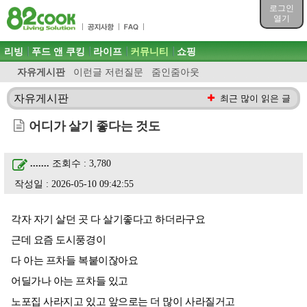
목차
로그인
주메뉴 바로가기
열기
컨텐츠 바로가기
검색 바로가기
주메뉴
리빙
푸드 앤 쿠킹
라이프
커뮤니티
쇼핑
로그인 바로가기
자유게시판
이런글 저런질문
줌인줌아웃
자유게시판
최근 많이 읽은 글
어디가 살기 좋다는 것도
.......
조회수 : 3,780
작성일 : 2026-05-10 09:42:55
각자 자기 살던 곳 다 살기좋다고 하더라구요
근데 요즘 도시풍경이
다 아는 프차들 복붙이잖아요
어딜가나 아는 프차들 있고
노포집 사라지고 있고 앞으로는 더 많이 사라질거고