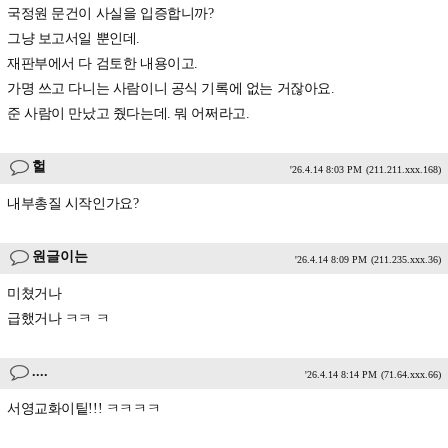
국정원 문건이 사실을 입증합니까?
그냥 보고서일 뿐인데.
재판부에서 다 검토한 내용이고.
가명 쓰고 다니는 사람이니 공식 기록에 없는 거잖아요.
준 사람이 만났고 줬다는데. 뭐 어쩌라고.
헐
'26.4.14 8:03 PM
(211.211.xxx.168)
내부총질 시작인가요?
원글이는
'26.4.14 8:09 PM
(211.235.xxx.36)
미쳤거나
급했거나 ㅋㅋ ㅋ
....
'26.4.14 8:14 PM
(71.64.xxx.66)
서영교화이팉!!! ㅋㅋㅋㅋ