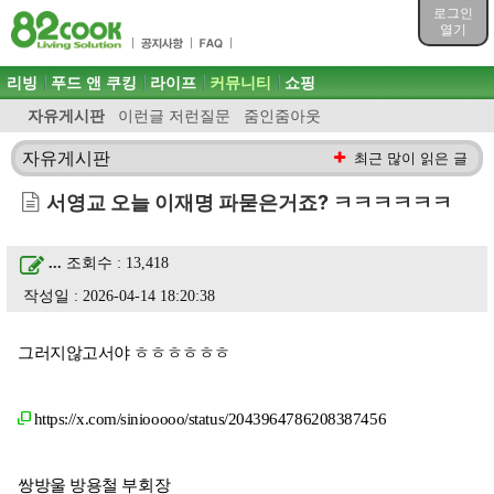
목차
로그인
주메뉴 바로가기
열기
컨텐츠 바로가기
검색 바로가기
주메뉴
리빙
푸드 앤 쿠킹
라이프
커뮤니티
쇼핑
로그인 바로가기
자유게시판
이런글 저런질문
줌인줌아웃
자유게시판
최근 많이 읽은 글
서영교 오늘 이재명 파묻은거죠? ㅋㅋㅋㅋㅋㅋ
...
조회수 : 13,418
작성일 : 2026-04-14 18:20:38
그러지않고서야 ㅎㅎㅎㅎㅎㅎ
https://x.com/siniooooo/status/2043964786208387456
쌍방울 방용철 부회장