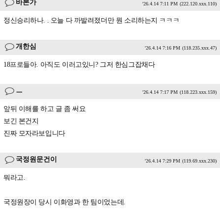
바본가
'26.4.14 7:11 PM
(222.120.xxx.110)
정신승리하나. . 오늘 다 까발려졌더만 뭔 소리하는지 ㅋㅋㅋ
개한심
'26.4.14 7:16 PM
(118.235.xxx.47)
18프로들아. 아직도 이러고있니? 그저 한심그잡채다
ㅡ
'26.4.14 7:17 PM
(118.223.xxx.159)
앞뒤 이해를 하고 글 좀 써요
보긴 본건지
진짜 모자라보입니다
국정원문건이
'26.4.14 7:29 PM
(119.69.xxx.230)
뭐라고.
국정원장이 당시 이화영과 한 팀이었는데.