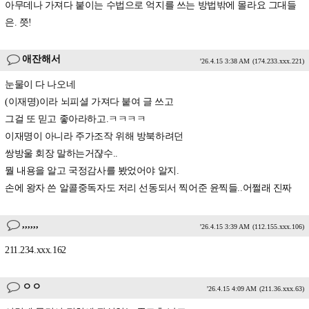
아무데나 가져다 붙이는 수법으로 억지를 쓰는 방법밖에 몰라요 그대들
은. 쯧!
애잔해서
'26.4.15 3:38 AM
(174.233.xxx.221)
눈물이 다 나오네
(이재명)이라 뇌피셜 가져다 붙여 글 쓰고
그걸 또 믿고 좋아라하고.ㅋㅋㅋㅋ
이재명이 아니라 주가조작 위해 방북하려던
쌍방울 회장 말하는거쟎수..
뭘 내용을 알고 국정감사를 봤었어야 알지.
손에 왕자 쓴 알콜중독자도 저리 선동되서 찍어준 윤찍들..어쩔래 진짜
,,,,,,
'26.4.15 3:39 AM
(112.155.xxx.106)
211.234.xxx.162
ㅇㅇ
'26.4.15 4:09 AM
(211.36.xxx.63)