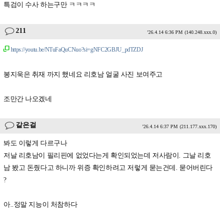
특검이 수사 하는구만 ㅋㅋㅋㅋ
211
'26.4.14 6:36 PM
(140.248.xxx.0)
https://youtu.be/NTuFaQuCNuo?si=gNFC2GBJU_pdTZDJ
봉지욱은 취재 까지 했네요 리호남 얼굴 사진 보여주고
조만간 나오겠네
같은걸
'26.4.14 6:37 PM
(211.177.xxx.170)
봐도 이렇게 다르구나
저날 리호남이 필리핀에 없었다는게 확인되었는데 저사람이. 그날 리호
남 봤고 돈줬다고 하니까 위증 확인하려고 저렇게 묻는건데. 묻어버린다
?
아..정말 지능이 처참하다