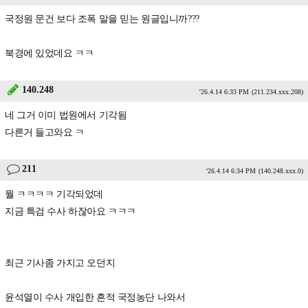
국정원 문건 보다 조폭 말을 믿는 원글입니까???
북경에 있었데요 ㅋㅋ
140.248
'26.4.14 6:33 PM
(211.234.xxx.208)
네 그거 이미 법원에서 기각됨
다른거 들고와요 ㅋ
211
'26.4.14 6:34 PM
(140.248.xxx.0)
뭘 ㅋㅋㅋㅋ 기각되었데
지금 특검 수사 하잖아요 ㅋㅋㅋ
최근 기사좀 가지고 오던지
윤석열이 수사 개입한 흔적 국정농단 나와서