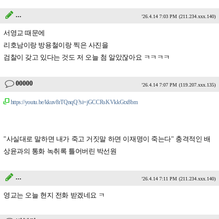
...
'26.4.14 7:03 PM
(211.234.xxx.140)
서영교 때문에
리호남이랑 방용철이랑 찍은 사진을
검찰이 갖고 있다는 것도 저 오늘 첨 알았잖아요 ㅋㅋㅋㅋ
00000
'26.4.14 7:07 PM
(119.207.xxx.135)
https://youtu.be/kkuv8rTQnqQ?si=jGCCRsKVkkGtx8bm
"사실대로 말하면 내가 죽고 거짓말 하면 이재명이 죽는다" 충격적인 배
상윤과의 통화 녹취록 틀어버린 박선원
...
'26.4.14 7:11 PM
(211.234.xxx.140)
영교는 오늘 현지 전화 받겠네요 ㅋ