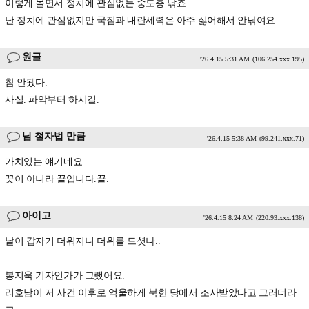
이렇게 몰면서 정치에 관심없는 중도층 낚죠.
난 정치에 관심없지만 국짐과 내란세력은 아주 싫어해서 안낚여요.
원글
'26.4.15 5:31 AM
(106.254.xxx.195)
참 안됐다.
사실. 파악부터 하시길.
님 철자법 만큼
'26.4.15 5:38 AM
(99.241.xxx.71)
가치있는 얘기네요
끗이 아니라 끝입니다.끝.
아이고
'26.4.15 8:24 AM
(220.93.xxx.138)
날이 갑자기 더워지니 더위를 드셧나..
봉지욱 기자인가가 그랬어요.
리호남이 저 사건 이후로 억울하게 북한 당에서 조사받았다고 그러더라