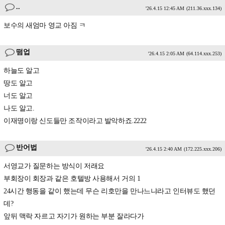
..
'26.4.15 12:45 AM
(211.36.xxx.134)
보수의 새엄마 영교 아짐 ㅋ
떰업
'26.4.15 2:05 AM
(64.114.xxx.253)
하늘도 알고
땅도 알고
너도 알고
나도 알고.
이재명이랑 신도들만 조작이라고 발악하죠.2222
반어법
'26.4.15 2:40 AM
(172.225.xxx.206)
서영교가 질문하는 방식이 저래요
부회장이 회장과 같은 호텔방 사용해서 거의 1
24시간 행동을 같이 했는데 무슨 리호만을 만나느냐라고 인터뷰도 했던
데?
앞뒤 맥락 자르고 자기가 원하는 부분 잘라다가