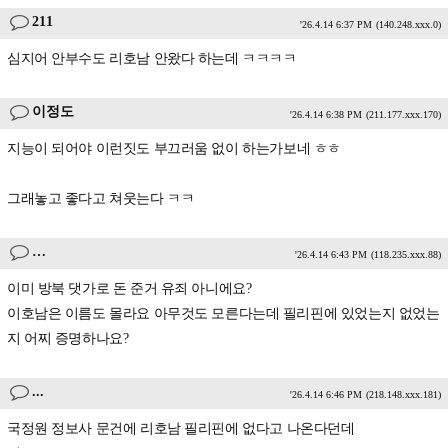
211
'26.4.14 6:37 PM
(140.248.xxx.0)
심지어 안부수도 리호남 안왔다 하는데 ㅋㅋㅋㅋ
이정도
'26.4.14 6:38 PM
(211.177.xxx.170)
지능이 되어야 이런짓도 부끄러움 없이 하는가보네 ㅎㅎ
그래놓고 좋다고 쳐웃는다 ㅋㅋ
…
'26.4.14 6:43 PM
(118.235.xxx.88)
이미 방북 댓가로 돈 준거 유죄 아니에요?
이호남은 이름도 몰라요 아무것도 모른다는데 필리핀에 있었는지 없었는
지 어찌 증명하나요?
...
'26.4.14 6:46 PM
(218.148.xxx.181)
국정원 정보사 문건에 리호남 필리핀에 없다고 나온다던데