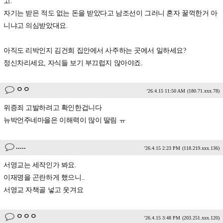
고.
자기는 받은 적도 없는 돈을 받았다고 남조선이 그러니 혼자 꿀꺽한거 아
니냐고 의심받았대요.
아직도 리박인지 김건희 집안에서 사주하는 곳에서 일하세요?
정신차리세요, 자식들 보기 부끄럽지 않아야죠.
ㅇㅇ
'26.4.15 11:50 AM
(180.71.xxx.78)
위증죄 고발하려고 확인한겁니다
뉴박언주네마을은 이해력이 많이 딸림 ㅠ
.....
'26.4.15 2:23 PM
(118.219.xxx.136)
서영교는 세작인가 봐요.
이재명을 곤란하게 했으니..
서영교 자책골 넣고 웃겨요
ㅇㅇㅇ
'26.4.15 3:48 PM
(203.251.xxx.120)