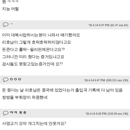
뭔 ㅋㅋㅋ
지능 어쩔
ᆢ
'26.4.14 6:47 PM
(61.47.xxx.61)
이미 대북사업하시는분이 나와서 얘기했어요
리호남이 그렇게 호락호락하지않다고요
돈준다고 홀딱~ 필리핀에온다고요??
그러니깐 미리 줬다는 증거있냐고요
검사들도 못찾고있는증거인데 요??
ㅇㅇㅇ
'26.4.14 6:47 PM
(203.251.xxx.120)
돈 줬다는 날 리호남은 중국에 있었다는거 출입국 기록에 다 남아 있음
쌍방울 부회장이 위증했네
ㅋㅋ ㅎㅎ
'26.4.14 6:50 PM
(218.39.xxx.136)
서영교가 요약 개그치는데 안웃겨요?