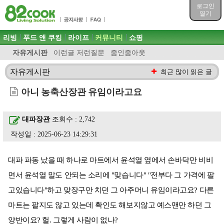
목차
로그인
주메뉴 바로가기
열기
컨텐츠 바로가기
검색 바로가기
주메뉴
리빙
푸드 앤 쿠킹
라이프
커뮤니티
쇼핑
로그인 바로가기
자유게시판
이런글 저런질문
줌인줌아웃
자유게시판
최근 많이 읽은 글
아니 농축산장관 유임이라고요
대파장관
조회수 : 2,742
작성일 : 2025-06-23 14:29:31
대파 파동 났을 때 하나로 마트에서 윤석열 옆에서 손바닥만 비비
면서 윤석열 말도 안되는 소리에 "맞습니다" "전부다 그 가격에 팔
고있습니다"하고 맞장구만 치던 그 아주머니 유임이라고요? 다른
마트는 팔지도 않고 있는데 확인도 해보지않고 예스맨만 하던 그
양반이요? 헐. 그렇게 사람이 없나?