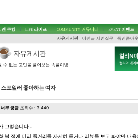
 앤 쿠킹
라이프
커뮤니티
이벤트
LIFE
COMMUNITY
EVENT
자유게시판
이런글 저런질문
줌인줌아
자유게시판
 수 없는 고민을 풀어보는 속풀이방
스포일러 좋아하는 여자
너무 궁금
조회수 : 3,440
가 그렇습니다...
화 볼 적에 미리 줄거리를 자세히 듣거나 리뷰를 보고 봐야만 내용