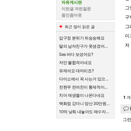
자유게시판
그
이런글 저런질문
줌인줌아웃
구박
그
최근 많이 읽은 글
이
압구정 분위기 뒤숭숭해요
저
딸의 남자친구가 못생겼어요 ㅡㆍㅡ
Ses 바다 보셨어요?
저만 불합격이네요
유재석요 대머리죠?
다이소에서 꼭 사는거 있으세요
전현무 전여친이 통제적이었다는데
치아 재생젤이 나온다네요
1
개
백화점 갔더니 양산 30만원하네요
10억 낮춰 내놓아도 매수자가 없는 것 보면
그런