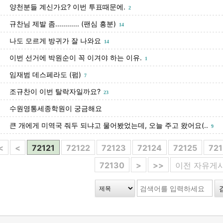
양천분들 계신가요? 이번 투표때문에.
2
규찬님 제발 좀............ (팬심 흥분)
14
나도 모르게 방귀가 잘 나와요
14
이번 선거에 박원순이 꼭 이겨야 하는 이유.
1
임재범 데스페라도 (펌)
7
조규찬이 이번 탈락자일까요?
23
수원영통세종학원이 궁금해요
큰 개에게 미역국 줘두 되냐고 물어봤었는데, 오늘 주고 왔어요(..
9
<
<
72121
72122
72123
72124
72125
72
72130
>
>>
이전 자유게