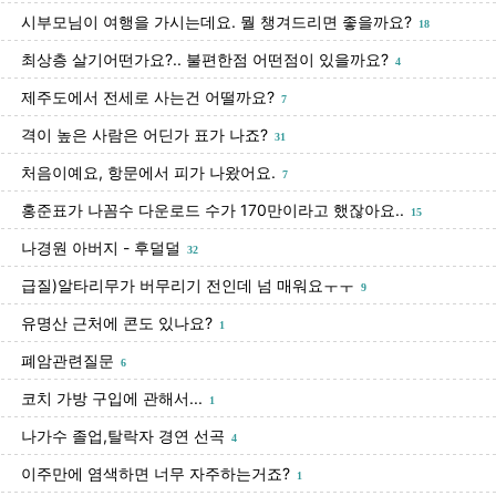
시부모님이 여행을 가시는데요. 뭘 챙겨드리면 좋을까요?
18
최상층 살기어떤가요?.. 불편한점 어떤점이 있을까요?
4
제주도에서 전세로 사는건 어떨까요?
7
격이 높은 사람은 어딘가 표가 나죠?
31
처음이예요, 항문에서 피가 나왔어요.
7
홍준표가 나꼼수 다운로드 수가 170만이라고 했잖아요..
15
나경원 아버지 - 후덜덜
32
급질)알타리무가 버무리기 전인데 넘 매워요ㅜㅜ
9
유명산 근처에 콘도 있나요?
1
폐암관련질문
6
코치 가방 구입에 관해서...
1
나가수 졸업,탈락자 경연 선곡
4
이주만에 염색하면 너무 자주하는거죠?
1