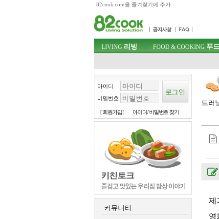
82cook.com을 즐겨찾기에 추가
목차
주메뉴 바로가기
컨텐츠 바로가기
검색 바로가기
주메뉴
리빙
푸드
로그인 바로가기
LIVING
FOOD & COOKING
아이디
비밀번호
드러낼
[ 회원가입 ]
아이디/ 비밀번호 찾기
제
커뮤니티
영