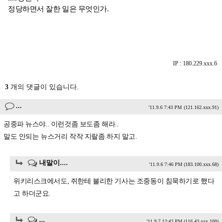
정당하면서 잘한 일은 무엇인가.
IP : 180.229.xxx.6
3
개의 댓글이 있습니다.
...
'11.9.6 7:43 PM
(121.162.xxx.91)
공중파 뉴스야.. 이런것좀 보도좀 해라..
말도 안되는 뉴스거리 작작 지랄좀 하지 말고.
내말이....
'11.9.6 7:46 PM
(183.100.xxx.68)
위키리스크에서도, 쥐한테 불리한 기사는 조중동이 침묵하기로 했다
고 하더군요.
...
'11.9.7 12:42 PM
(116.43.xxx.100)