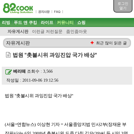
목차
로그인
주메뉴 바로가기
열기
컨텐츠 바로가기
검색 바로가기
주메뉴
리빙
푸드 앤 쿠킹
라이프
커뮤니티
쇼핑
로그인 바로가기
자유게시판
이런글 저런질문
줌인줌아웃
자유게시판
최근 많이 읽은 글
법원 "촛불시위 과잉진압 국가 배상"
베리떼
조회수 : 3,566
작성일 : 2011-09-06 19:12:56
법원 "촛불시위 과잉진압 국가 배상"
(서울=연합뉴스) 이상현 기자 = 서울중앙지법 민사2부(장재윤 부
장판사)는 6일 2008년 촛불시위 도중 다친 김모(39)씨 등 시민 3명