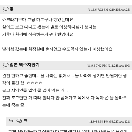
홍
'11.9.6 7:02 PM
(210.205.xxx.25)
쇼크라기보다 그냥 다르구나 했었는데요.
살아도 보고 다녀도 봤는데 별로 이상하다싶기 보다는
기후나 환경에 적응하는거구나 했었어요.
발리섬 갔는데 화장실에 휴지없고 수도꼭지 있는거 이상했어요.
일본 맥주자판기
'11.9.6 7:02 PM
(211.245.xxx.100)
완전 편하고 좋던데... 울 나라는 없어서... 울 나라에 생기면 안될꺼란 생
각이 들긴 함. ㅎㅎㅎㅎ
글고 서양인들 알약 물 없이 먹는 거....
진짜 조그만한 거 따라 할려다 안 넘어가고 목에서 다 녹아 쓴 물 올라오
는데 죽는 줄...
ㅋ
'11.9.6 8:54 PM
(58.227.xxx.121)
그게 서양인들하고 식도가 다르게 생겨서 우리나라 사람들은 물없이