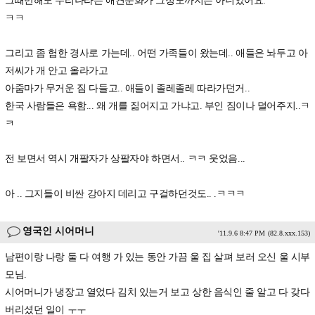
그때만해도 우리나라는 애견문화가 그정도까지는 아니었어요.
ㅋㅋ
그리고 좀 험한 경사로 가는데.. 어떤 가족들이 왔는데.. 애들은 놔두고 아
저씨가 개 안고 올라가고
아줌마가 무거운 짐 다들고.. 애들이 졸레졸레 따라가던거..
한국 사람들은 욕함... 왜 개를 짊어지고 가냐고. 부인 짐이나 덜어주지..ㅋ
ㅋ
전 보면서 역시 개팔자가 상팔자야 하면서.. ㅋㅋ 웃었음...
아 .. 그지들이 비싼 강아지 데리고 구걸하던것도.. .ㅋㅋㅋ
영국인 시어머니
'11.9.6 8:47 PM
(82.8.xxx.153)
남편이랑 나랑 둘 다 여행 가 있는 동안 가끔 울 집 살펴 보러 오신 울 시부
모님.
시어머니가 냉장고 열었다 김치 있는거 보고 상한 음식인 줄 알고 다 갖다
버리셨던 일이 ㅜㅜ