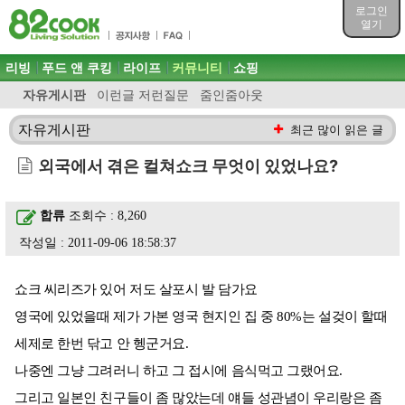
목차
로그인
주메뉴 바로가기
열기
컨텐츠 바로가기
검색 바로가기
주메뉴
리빙
푸드 앤 쿠킹
라이프
커뮤니티
쇼핑
로그인 바로가기
자유게시판
이런글 저런질문
줌인줌아웃
자유게시판
최근 많이 읽은 글
외국에서 겪은 컬쳐쇼크 무엇이 있었나요?
합류
조회수 : 8,260
작성일 : 2011-09-06 18:58:37
쇼크 씨리즈가 있어 저도 살포시 발 담가요
영국에 있었을때 제가 가본 영국 현지인 집 중 80%는 설겆이 할때
세제로 한번 닦고 안 헹군거요.
나중엔 그냥 그려러니 하고 그 접시에 음식먹고 그랬어요.
그리고 일본인 친구들이 좀 많았는데 얘들 성관념이 우리랑은 좀