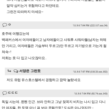
알약 삼키는거 위험하다고 하던데요.
그런건 따라하지 마세요~
ㅇ
'11.9.6 7:04 PM
(222.117.xxx.34)
호주에 여행갔는데
백패커스에서 여자애들이고 남자애들이고 샤워후 샤워타월(남자는 하체
만 가리고, 여자애들은 가슴부터 두르고)만 두르고 자기방으로 가는게 컬
쳐쇽~!
저희는 옷 다 입고 나오잖아요..
서양은 그런듯
'11.9.6 7:07 PM
(118.33.xxx.102)
저도 유럽 유스호스텔에서 경험하고 깜딱 놀랐네요.
ㄷㄷㄷ
'11.9.6 7:04 PM
(92.74.xxx.143)
독일 사는데..뮌헨 인근. 브라 안하고 그냥 젖꼭지 비치는 나시 입고 다니
던 여자들..한 두명 아닌 걸 보아 문화인듯? 도심은 아니었지만 ;;