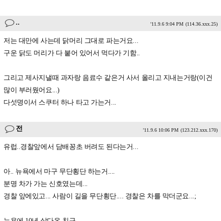
..
'11.9.6 9:04 PM
(114.36.xxx.25)
저는 대만에 사는데 닭머리 그대로 파는거요...
구운 닭도 머리가 다 붙어 있어서 먹다가 기함..
그리고 제사지낼때 과자랑 음료수 같은거 사서 올리고 지내는거랑(이건
많이 부러웠어요...)
다섯명이서 스쿠터 하나 타고 가는거...
전
'11.9.6 10:06 PM
(123.212.xxx.170)
유럽..경찰앞에서 담배꽁초 버려도 된다는거...
아.. 뉴욕에서 마구 무단횡단 하는거....
분명 차가 가는 신호였는데...
경찰 앞에있고... 사람이 길을 무단횡단.... 경찰은 차를 막더군요...;
뉴욕에 10년 살다온 친구.....