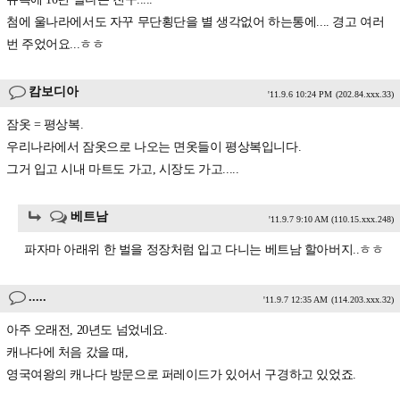
첨에 울나라에서도 자꾸 무단횡단을 별 생각없어 하는통에.... 경고 여러
번 주었어요...ㅎㅎ
캄보디아
'11.9.6 10:24 PM
(202.84.xxx.33)
잠옷 = 평상복.
우리나라에서 잠옷으로 나오는 면옷들이 평상복입니다.
그거 입고 시내 마트도 가고, 시장도 가고.....
베트남
'11.9.7 9:10 AM
(110.15.xxx.248)
파자마 아래위 한 벌을 정장처럼 입고 다니는 베트남 할아버지..ㅎㅎ
.....
'11.9.7 12:35 AM
(114.203.xxx.32)
아주 오래전, 20년도 넘었네요.
캐나다에 처음 갔을 때,
영국여왕의 캐나다 방문으로 퍼레이드가 있어서 구경하고 있었죠.