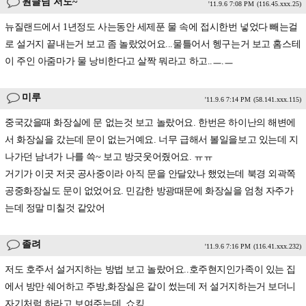
원글님 저도~
'11.9.6 7:08 PM
(116.45.xxx.25)
뉴질랜드에서 1년정도 사는동안 세제푼 물 속에 접시한번 넣었다 빼는걸
로 설거지 끝내는거 보고 좀 놀랐었어요...물틀어서 헹구는거 보고 홈스테
이 주인 아줌마가 물 낭비한다고 살짝 뭐라고 하고..ㅡ.ㅡ
미루
'11.9.6 7:14 PM
(58.141.xxx.115)
중국갔을때 화장실에 문 없는것 보고 놀랐어요. 한번은 하이난의 해변에
서 화장실을 갔는데 문이 없는거예요. 너무 급해서 볼일을보고 있는데 지
나가던 남녀가 나를 쓱~ 보고 방긋웃어줬어요. ㅠㅠ
거기가 이곳 저곳 공사중이라 아직 문을 안달았나 했었는데 북경 외곽쪽
공중화장실도 문이 없었어요. 민감한 방광때문에 화장실을 엄청 자주가
는데 정말 미칠것 같았어
졸려
'11.9.6 7:16 PM
(116.41.xxx.232)
저도 호주서 설거지하는 방법 보고 놀랐어요..호주현지인가족이 있는 집
에서 방만 쉐어하고 주방,화장실은 같이 썼는데 저 설거지하는거 보더니
자기처럼 하라고 보여주는데..쇼킹..