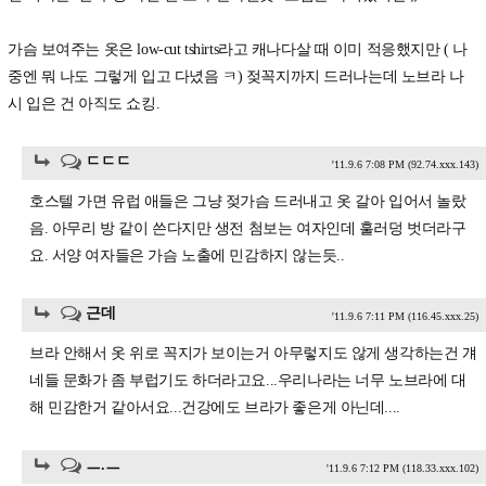
가슴 보여주는 옷은 low-cut tshirts라고 캐나다살 때 이미 적응했지만 ( 나
중엔 뭐 나도 그렇게 입고 다녔음 ㅋ) 젖꼭지까지 드러나는데 노브라 나
시 입은 건 아직도 쇼킹.
ㄷㄷㄷ
'11.9.6 7:08 PM
(92.74.xxx.143)
호스텔 가면 유럽 애들은 그냥 젖가슴 드러내고 옷 갈아 입어서 놀랐
음. 아무리 방 같이 쓴다지만 생전 첨보는 여자인데 훌러덩 벗더라구
요. 서양 여자들은 가슴 노출에 민감하지 않는듯..
근데
'11.9.6 7:11 PM
(116.45.xxx.25)
브라 안해서 옷 위로 꼭지가 보이는거 아무렇지도 않게 생각하는건 걔
네들 문화가 좀 부럽기도 하더라고요...우리나라는 너무 노브라에 대
해 민감한거 같아서요...건강에도 브라가 좋은게 아닌데....
ㅡ.ㅡ
'11.9.6 7:12 PM
(118.33.xxx.102)