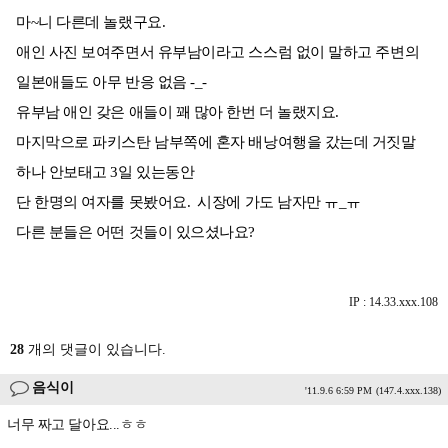
마~니 다른데 놀랬구요.
애인 사진 보여주면서 유부남이라고 스스럼 없이 말하고 주변의
일본애들도 아무 반응 없음 -_-
유부남 애인 갖은 애들이 꽤 많아 한번 더 놀랬지요.
마지막으로 파키스탄 남부쪽에 혼자 배낭여행을 갔는데 거짓말
하나 안보태고 3일 있는동안
단 한명의 여자를 못봤어요. 시장에 가도 남자만 ㅠ_ㅠ
다른 분들은 어떤 것들이 있으셨나요?
IP : 14.33.xxx.108
28
개의 댓글이 있습니다.
음식이
'11.9.6 6:59 PM
(147.4.xxx.138)
너무 짜고 달아요...ㅎㅎ