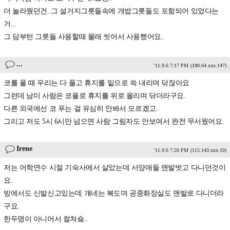
더 놀라웠던건..그 설거지그릇들속에 개밥그릇들도 포함되어 있었다는
거...
그 담부턴 그릇들 사용할때 몰래 씻어서 사용했어요..
...
'11.9.6 7:17 PM
(180.64.xxx.147)
코를 풀 때 우리는 다 풀고 휴지를 밑으로 쓱 내리며 닦잖아요
그런데 남미 사람은 코플로 휴지를 위로 올리며 닦더라구요.
다른 외국에선 코 푸는 걸 유심히 안봐서 모르겠고.
그리고 저도 5시 6시만 넘으면 사람 그림자도 안보여서 완전 무서웠어요.
Irene
'11.9.6 7:20 PM
(115.143.xxx.10)
저는 어학연수 시절 기숙사에서 살았는데 서양애들 맨발벗고 다니던것이
요.
방에서도 신발신고있는데 걔네는 복도며 공중화장실도 맨발로 다니더라
구요.
한두명이 아니어서 컬쳐숔..