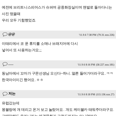
예전에 브리트니스피어스가 슈퍼며 공중화장실이며 맨발로 돌아다니는
사진 떴을때
우리 모두 기함했었죠.
@@
'11.9.6 7:38 PM
(79.31.xxx.226)
이태리에서 코 푼 휴지를 소매나 브래지어에 다시
넣어서 또 사용하는거요;;;
.....
'11.9.6 8:16 PM
(58.227.xxx.181)
동남아에서 꼬마가 구몬선생님 오신다~하니..얼른 들어가더라구요..ㅋㅋ
한국아이이긴 했어요..ㅎㅎ
저는
'11.9.6 8:18 PM
(115.136.xxx.27)
유럽갔는데
몽블랑에 개 데리고 온거 보고 놀랐어요.. 개도 케이블카 태워주더라구요.