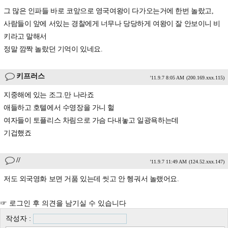
그 많은 인파들 바로 코앞으로 영국여왕이 다가오는거에 한번 놀랐고,
사람들이 앞에 서있는 경찰에게 너무나 당당하게 여왕이 잘 안보이니 비
키라고 말해서
정말 깜짝 놀랐던 기억이 있네요.
키프러스
'11.9.7 8:05 AM
(200.169.xxx.115)
지중해에 있는 조그.만 나라죠
애들하고 호텔에서 수영장을 가니 헐
여자들이 토플리스 차림으로 가슴 다내놓고 일광욕하는데
기겁했죠
//
'11.9.7 11:49 AM
(124.52.xxx.147)
저도 외국영화 보면 거품 있는데 씻고 안 헹궈서 놀랬어요.
☞ 로그인 후 의견을 남기실 수 있습니다
작성자 :