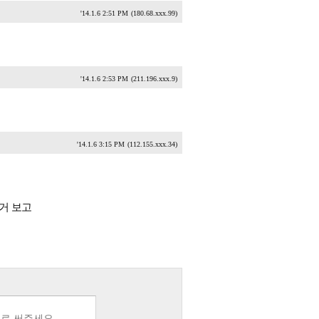
'14.1.6 2:51 PM
(180.68.xxx.99)
'14.1.6 2:53 PM
(211.196.xxx.9)
'14.1.6 3:15 PM
(112.155.xxx.34)
거 보고