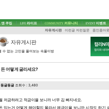
 앤 쿠킹
라이프
커뮤니티
이벤트
LIFE
COMMUNITY
EVENT
자유게시판
이런글 저런질문
줌인줌아
자유게시판
 수 없는 고민을 풀어보는 속풀이방
돈 어떻게 굴리세요?
동글동글
조회수 : 3,480
월 저금하려고 적금이율 보니까 너무 김 빠지네요.
돈 있는거 어떻게 해야할지 몰라서 예금이율 보니까 시작도 하기 싫