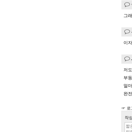
그래
이자
저도
부동
얼마
완전
☞ 로
작성