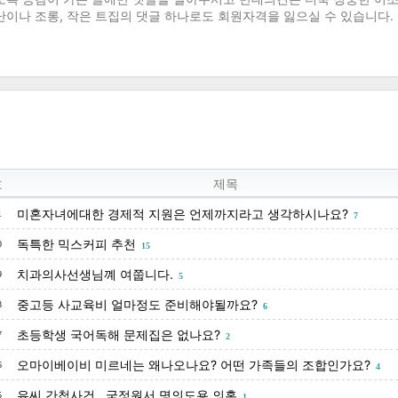
호
제목
미혼자녀에대한 경제적 지원은 언제까지라고 생각하시나요?
1
7
독특한 믹스커피 추천
0
15
치과의사선생님꼐 여쭙니다.
9
5
중고등 사교육비 얼마정도 준비해야될까요?
8
6
초등학생 국어독해 문제집은 없나요?
7
2
오마이베이비 미르네는 왜나오나요? 어떤 가족들의 조합인가요?
6
4
유씨 간첩사건...국정원서 명의도용 의혹
5
1