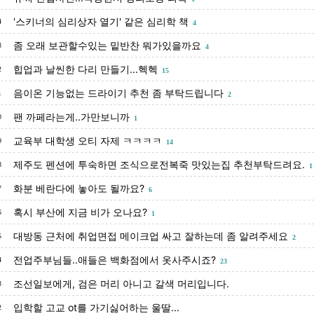
'스키너의 심리상자 열기' 같은 심리학 책
4
4
좀 오래 보관할수있는 밑반찬 뭐가있을까요
3
4
힙업과 날씬한 다리 만들기...헥헥
2
15
음이온 기능없는 드라이기 추천 좀 부탁드립니다
1
2
팬 까페라는게..가만보니까
0
1
교육부 대학생 오티 자제 ㅋㅋㅋㅋ
9
14
제주도 펜션에 투숙하면 조식으로전복죽 맛있는집 추천부탁드려요.
8
1
화분 베란다에 놓아도 될까요?
7
6
혹시 부산에 지금 비가 오나요?
6
1
대방동 근처에 취업면접 메이크업 싸고 잘하는데 좀 알려주세요
5
2
전업주부님들..애들은 백화점에서 옷사주시죠?
4
23
조선일보에게, 검은 머리 아니고 갈색 머리입니다.
3
입학할 고교 ot를 가기싫어하는 울딸...
2