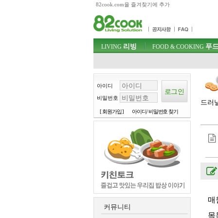
82cook.com을 즐겨찾기에 추가
목차
주메뉴 바로가기
컨텐츠 바로가기
검색 바로가기
주메뉴
리빙
푸드
로그인 바로가기
LIVING
FOOD & COOKING
아이디
비밀번호
드러낼
[ 회원가입 ]
아이디/ 비밀번호 찾기
매
커뮤니티
목