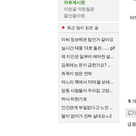
자유게시판
이런글 저런질문
줌인줌아웃
어
최근 많이 읽은 글
미씨 정보력은 탑인거 같아요
실시간 태풍 13호 돌핀....... gif
제 지인은 일부러 에어컨 설치를 안해요
김희애는 돈이 급한가요? 왜 친근한척 예능하죠?
최욱이 받은 연락
며느리 쪽에서 10억을 보태준대요.
앞동 사람들아 우리집 고양이한테 큰절해라
하닉 하한가로
5
개
인간관계 부질없다고 느낀 순간
딸이 엄마가 진짜 싫대요ㅠ2
금융