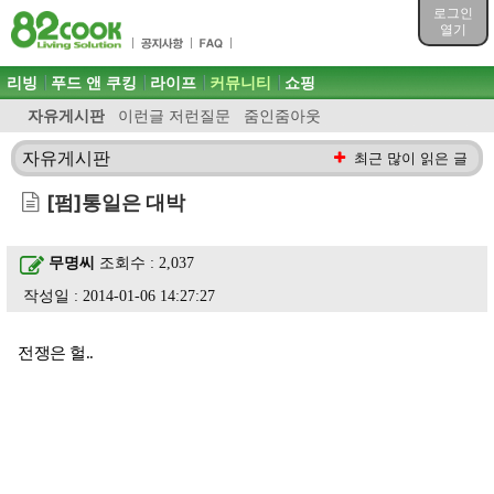
목차
로그인
주메뉴 바로가기
열기
컨텐츠 바로가기
검색 바로가기
주메뉴
리빙
푸드 앤 쿠킹
라이프
커뮤니티
쇼핑
로그인 바로가기
자유게시판
이런글 저런질문
줌인줌아웃
자유게시판
최근 많이 읽은 글
[펌]통일은 대박
무명씨
조회수 : 2,037
작성일 : 2014-01-06 14:27:27
전쟁은 헐..