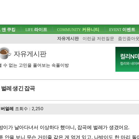
 앤 쿠킹
라이프
커뮤니티
이벤트
LIFE
COMMUNITY
EVENT
자유게시판
이런글 저런질문
줌인줌아
자유게시판
 수 없는 고민을 풀어보는 속풀이방
벌레 생긴 잡곡
버얼레
조회수 : 2,250
방이가 날아다녀서 이상하다 했더니, 잡곡에 벌레가 생겼어요.
투 안을 보니 무슨 거미줄 같은 게 엉겨 있고, 나방이도 한 마리 