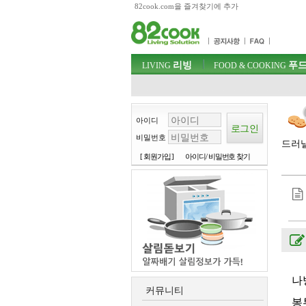
82cook.com을 즐겨찾기에 추가
목차
주메뉴 바로가기
컨텐츠 바로가기
검색 바로가기
주메뉴
리빙
푸드
로그인 바로가기
LIVING
FOOD & COOKING
아이디
비밀번호
드러낼
[ 회원가입 ]
아이디/ 비밀번호 찾기
나
커뮤니티
봉