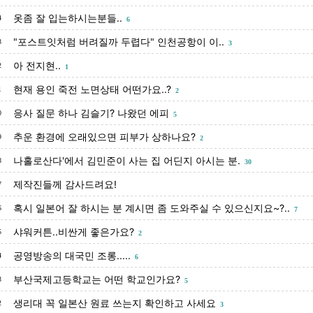
옷좀 잘 입는하시는분들..
4
6
"포스트잇처럼 버려질까 두렵다" 인천공항이 이..
3
3
아 전지현..
2
1
현재 용인 죽전 노면상태 어떤가요..?
1
2
응사 질문 하나 김슬기? 나왔던 에피
0
5
추운 환경에 오래있으면 피부가 상하나요?
9
2
나홀로산다'에서 김민준이 사는 집 어딘지 아시는 분.
8
30
제작진들께 감사드려요!
7
혹시 일본어 잘 하시는 분 계시면 좀 도와주실 수 있으신지요~?..
6
7
샤워커튼..비싼게 좋은가요?
5
2
공영방송의 대국민 조롱.....
4
6
부산국제고등학교는 어떤 학교인가요?
3
5
생리대 꼭 일본산 원료 쓰는지 확인하고 사세요
2
3