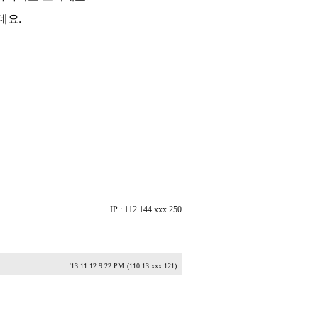
데요.
IP : 112.144.xxx.250
'13.11.12 9:22 PM
(110.13.xxx.121)