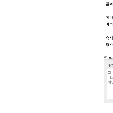
쌀과
여러
아까
혹시
평소
☞ 로
작성