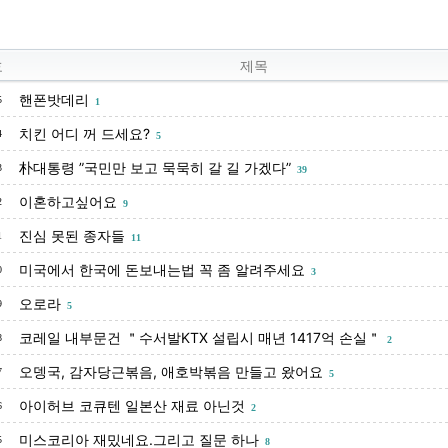
호
제목
핸폰밧데리
5
1
치킨 어디 꺼 드세요?
4
5
朴대통령 ”국민만 보고 묵묵히 갈 길 가겠다”
3
39
이혼하고싶어요
2
9
진심 못된 종자들
1
11
미국에서 한국에 돈보내는법 꼭 좀 알려주세요
0
3
오로라
9
5
코레일 내부문건 ＂수서발KTX 설립시 매년 1417억 손실＂
8
2
오뎅국, 감자당근볶음, 애호박볶음 만들고 왔어요
7
5
아이허브 코큐텐 일본산 재료 아닌것
6
2
미스코리아 재밌네요.그리고 질문 하나
5
8