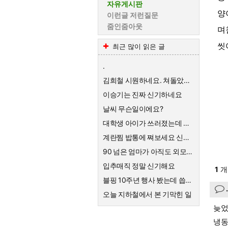
자유게시판
양
이런글 저런질문
줌인줌아웃
며
씻
최근 많이 읽은 글
.
김희철 시원하네요. 쳐돌았네 ㅋㅋ
이승기는 진짜 신기하네요
날씨 무슨일이에요?
대학생 아이가 쓰러졌는데 갑자기 말을 못해요
계란찜 밥통에 쪄보세요 신세계가 펼쳐집니다
90 넘은 엄마가 아직도 외모에 관심이 많아요
입추매직 정말 신기해요
1
개
블핑 10주년 행사 봤는데 씁쓸하네요
오늘 지하철에서 본 기막힌 일
늦었
냉동