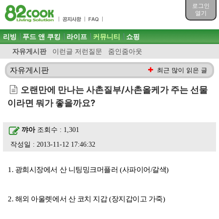
목차
로그인
주메뉴 바로가기
열기
컨텐츠 바로가기
검색 바로가기
주메뉴
리빙
푸드 앤 쿠킹
라이프
커뮤니티
쇼핑
로그인 바로가기
자유게시판
이런글 저런질문
줌인줌아웃
자유게시판
최근 많이 읽은 글
오랜만에 만나는 사촌질부/사촌올케가 주는 선물
이라면 뭐가 좋을까요?
꺄아
조회수 : 1,301
작성일 : 2013-11-12 17:46:32
1. 광희시장에서 산 니팅밍크머플러 (사파이어/갈색)
2. 해외 아울렛에서 산 코치 지갑 (장지갑이고 가죽)