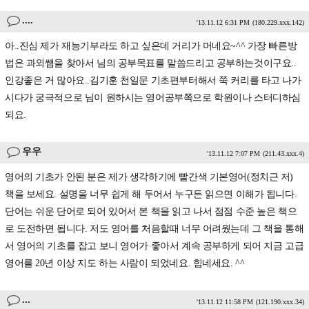
....
'13.11.12 6:31 PM
(180.229.xxx.142)
아..진심 제가 재능기부라도 하고 싶은데 거리가 머네요~^^ 가장 빠른방
법은 과외쌤을 찾아서 님의 공부목표를 말씀드리고 공부하는것이구요..
인강좋은 거 많아요..김기훈 천일문 기초편부터해서 쭉 커리를 타고 나가
시다가 궁극적으로 님이 원하시는 영어공부쪽으로 학원이나 스터디하심
되요.
우우
'13.11.12 7:07 PM
(211.43.xxx.4)
영어의 기초가 안된 분은 제가 생각하기에 빨간색 기본영어(정치근 저)
책을 보세요. 설명을 너무 쉽게 해 두어서 누구든 읽으면 이해가 됩니다.
단어는 쉬운 단어로 되어 있어서 본 책을 읽고 나서 점점 수준 높은 책으
로 도전하면 됩니다. 저도 영어를 처음할때 너무 어려웠는데 그 책을 통해
서 영어의 기초를 잡고 보니 영어가 좋아서 계속 공부하게 되어 지금 고급
영어를 20년 이상 지도 하는 사람이 되었네요. 힘네세요. ^^
...
'13.11.12 11:58 PM
(121.190.xxx.34)