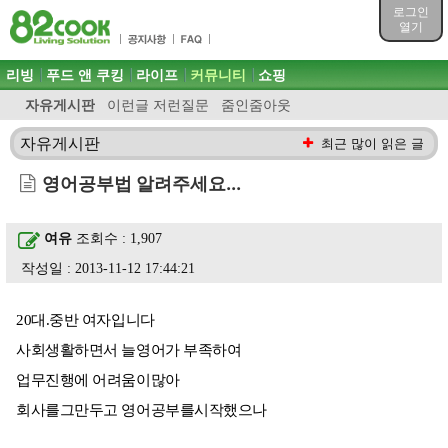
목차
로그인
주메뉴 바로가기
열기
컨텐츠 바로가기
검색 바로가기
주메뉴
리빙
푸드 앤 쿠킹
라이프
커뮤니티
쇼핑
로그인 바로가기
자유게시판
이런글 저런질문
줌인줌아웃
자유게시판
최근 많이 읽은 글
영어공부법 알려주세요...
여유
조회수 : 1,907
작성일 : 2013-11-12 17:44:21
20대.중반 여자입니다
사회생활하면서 늘영어가 부족하여
업무진행에 어려움이많아
회사를그만두고 영어공부를시작했으나