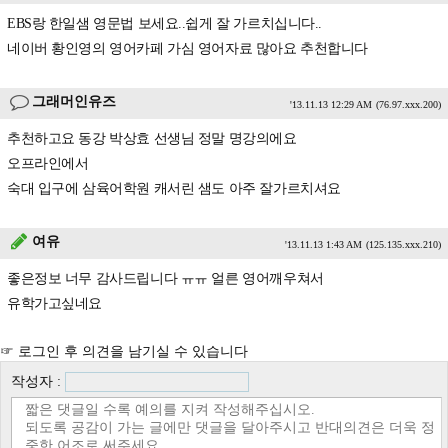
EBS랑 한일샘 영문법 보세요..쉽게 잘 가르치십니다..
네이버 황인영의 영어카페 가심 영어자료 많아요 추천합니다
그래머인유즈
'13.11.13 12:29 AM
(76.97.xxx.200)
추천하고요 동강 박상효 선생님 정말 명강의에요
오프라인에서
숙대 입구에 삼육어학원 캐서린 샘도 아주 잘가르치셔요
여유
'13.11.13 1:43 AM
(125.135.xxx.210)
좋은정보 너무 감사드립니다 ㅠㅠ 얼른 영어깨우쳐서
유학가고싶네요
☞ 로그인 후 의견을 남기실 수 있습니다
작성자 :