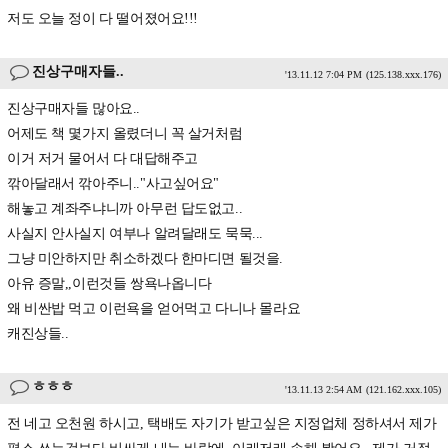
저도 오늘 정이 다 떨어졌어요!!!
진상구매자들..
'13.11.12 7:04 PM
(125.138.xxx.176)
진상구매자들 많아요..
어제도 책 몇가지 올렸더니 꼭 살거처럼
이거 저거 물어서 다 대답해주고
깎아달래서 깎아주니.."사고싶어요"
해놓고 계좌주냐니까 아무런 답도없고..
사실지 안사실지 여부나 알려달래도 묵묵...
그냥 미안하지만 취소하겠다 한마디면 될것을.
아유 증말,,이런것들 쌍욕나옵니다
왜 비싼밥 먹고 이런욕을 얻어먹고 다니나 몰라요
캐진상들..
ㅎㅎㅎ
'13.11.13 2:54 AM
(121.162.xxx.105)
전 네고 오천원 하시고, 택배도 자기가 받고싶은 지정업체 정하셔서 제가