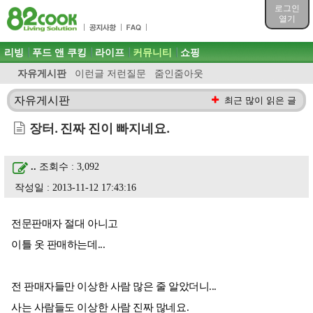
목차
로그인
주메뉴 바로가기
열기
컨텐츠 바로가기
검색 바로가기
주메뉴
리빙
푸드 앤 쿠킹
라이프
커뮤니티
쇼핑
로그인 바로가기
자유게시판
이런글 저런질문
줌인줌아웃
자유게시판
최근 많이 읽은 글
장터. 진짜 진이 빠지네요.
..
조회수 : 3,092
작성일 : 2013-11-12 17:43:16
전문판매자 절대 아니고
이틀 옷 판매하는데...
전 판매자들만 이상한 사람 많은 줄 알았더니...
사는 사람들도 이상한 사람 진짜 많네요.