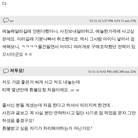
다.
,,,
'13.11.12 5:57 PM
(119.71.xxx.179)
에눌해달라길래 안된다했더니, 사진보내달라하고, 에눌한가격에 사고싶
은데요. 이러길래 기분나빠서 취소했어요. 역시 그사람 아이디 넣어서 검
색해보니, ㅋㅋㅋㅋ물건팔면서 아이디 여러개로 구매조작했던 전력이 있
으시더군요 ㅎㅎ
저두요!
'13.11.12 6:02 PM
(182.209.xxx.224)
저도 가끔 좋은거 싸게 사고 저도 내놓는데
82쿡 몇년만에 환불요청 처음이에요..ㅠ.ㅠ
줄서신 분들 계셨는데 처음 한다고 하셔서 의리지켜 한건데...
사진과 글보고 꼭 사실 분만 연락하시고 일단 사기로 맘 먹었음 문자 그만
하셨음 좋겠구요!
환불받고 싶음 자기가 처리해야하는거 아닌가요?