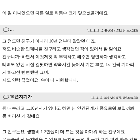
이 일 아니였으면 다른 일로 뒤통수 크게 맞으셨을꺼예요
...
'13.11.13 12:49 AM
(175.114.xxx.213)
그 정도면 친구가 아니라 10년 전부터 알았던 애죠.
저도 비슷한 민폐녀를 친구라고 생각했던 적이 있어서 잘 알아요.
친구니까~하면서 이것저것 막 부탁하고 해주면 당연하다 생각하고...
삐삐도 없던 시절 걸핏하면 약속시간 늦어서 기본 30분, 1시간씩 기다리
게 하고선 뻔뻔했던 그녀.
저도 연락 끊었어요. 속이 다 시원합니다.
10년지기가
'13.11.13 1:16 AM
(175.197.xxx.75)
뭔 대수라고.....10년지기 있다고 하면 님 인간관계가 풍요로워 보일까봐
못 버리신 거 같네요.
그 친구는요, 생활비 1-2만원이 더 드는 것을 아까워 하는 친구예요.
은근슬쩍 남 등쳐먹을 수 있으면 등쳐먹구요, 친구가 그간 편의 봐준 것도