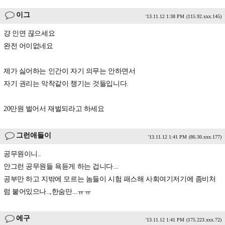
이그
'13.11.12 1:38 PM
(115.92.xxx.145)
걍 인연 끊으세요
완전 어이없네요
제가 싫어하는 인간이 자기 의무는 안하면서
자기 권리는 악착같이 챙기는 것들입니다.
20만원 벌어서 재벌되라고 하세요
그런애들이
'13.11.12 1:41 PM
(86.30.xxx.177)
공무원이니..
안그런 공무원들 욕듣게 하는 겁니다...
공부만 하고 지밖에 모르는 놈들이 시험 패스해 사회여기저기에 좀비처
럼 붙어있으나..,한숨만...ㅠㅠ
에구
'13.11.12 1:41 PM
(175.223.xxx.72)