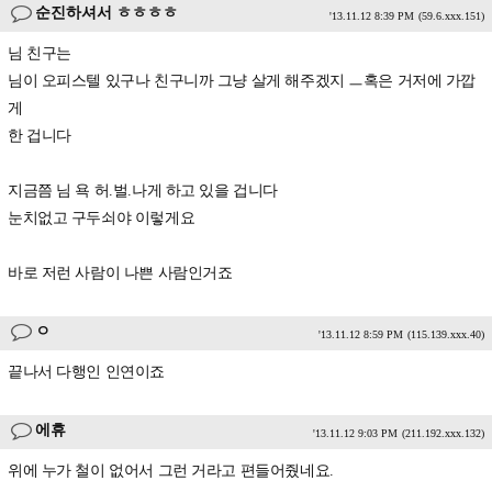
순진하셔서 ㅎㅎㅎㅎ
'13.11.12 8:39 PM
(59.6.xxx.151)
님 친구는
님이 오피스텔 있구나 친구니까 그냥 살게 해주겠지 ㅡ혹은 거저에 가깝
게
한 겁니다
지금쯤 님 욕 허.벌.나게 하고 있을 겁니다
눈치없고 구두쇠야 이렇게요
바로 저런 사람이 나쁜 사람인거죠
ㅇ
'13.11.12 8:59 PM
(115.139.xxx.40)
끝나서 다행인 인연이죠
에휴
'13.11.12 9:03 PM
(211.192.xxx.132)
위에 누가 철이 없어서 그런 거라고 편들어줬네요.