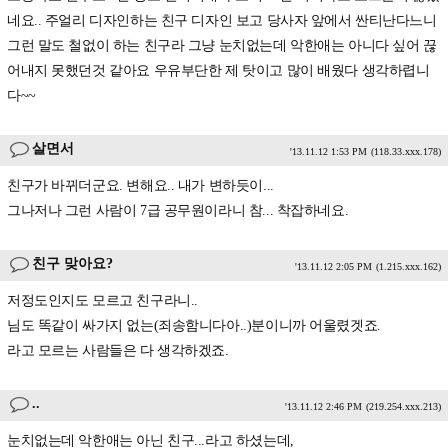
네요.. 주얼리 디자인하는 친구 디자인 보고 당사자 앞에서 싼티난다느니
그런 말도 철없이 하는 친구라 그냥 눈치없는데 악한애는 아니다 싶어 끊
어내지 못했던것 같아요 우유부단한 제 탓이고 많이 배웠다 생각하렵니
다~~
살면서
'13.11.12 1:53 PM
(118.33.xxx.178)
친구가 바뀌더군요. 변해요.. 내가 변하듯이...
그나저나 그런 사람이 7급 공무원이라니 참... 착잡하네요.
친구 맞아요?
'13.11.12 2:05 PM
(1.215.xxx.162)
저정도인지도 모르고 친구라니..
님도 똑같이 싸가지 없는(죄송함니다아..)분이니까 어울렸겟죠.
라고 모르는 사람들은 다 생각하겠죠.
..
'13.11.12 2:46 PM
(219.254.xxx.213)
눈치없는데 악한애는 아닌 친구...라고 하셨는데,