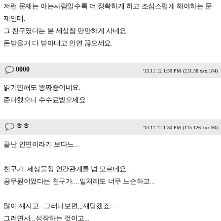
저런 문제는 아는사람일수록 더 정확하게 하고 조심스럽게 해야하는 문
제인데.
그 친구였다는 분 세상참 만만하게 사네요.
돈받을거 다 받아내고 인연 끊으세요.
0000
'13.11.12 1:30 PM
(211.58.xxx.184)
읽기만해도 왕짜증이네요.
준다했으니 수수료받으세요
ㅎㅎ
'13.11.12 1:30 PM
(115.126.xxx.90)
끝난 인연이라기 보다느...
친구가..세상물정 인간관계를 넘 모르네요...
공무원이었다는 친구가....일처리도 너무 느슨하고...
많이 꺠지고...그러다보면,,,꺠닫겠죠....
그러면서...성장하는 것이고...