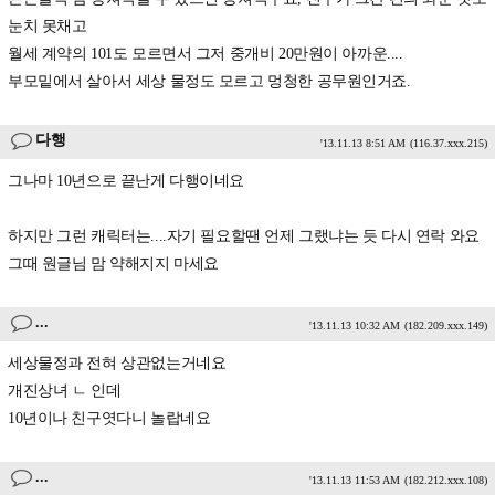
눈치 못채고
월세 계약의 101도 모르면서 그저 중개비 20만원이 아까운....
부모밑에서 살아서 세상 물정도 모르고 멍청한 공무원인거죠.
다행
'13.11.13 8:51 AM
(116.37.xxx.215)
그나마 10년으로 끝난게 다행이네요
하지만 그런 캐릭터는....자기 필요할땐 언제 그랬냐는 듯 다시 연락 와요
그때 원글님 맘 약해지지 마세요
...
'13.11.13 10:32 AM
(182.209.xxx.149)
세상물정과 전혀 상관없는거네요
개진상녀 ㄴ 인데
10년이나 친구엿다니 놀랍네요
...
'13.11.13 11:53 AM
(182.212.xxx.108)