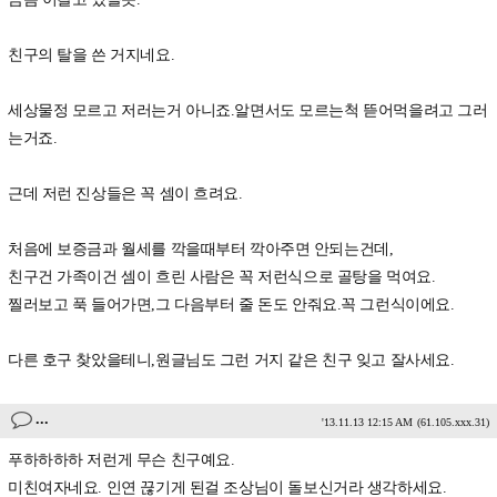
친구의 탈을 쓴 거지네요.
세상물정 모르고 저러는거 아니죠.알면서도 모르는척 뜯어먹을려고 그러
는거죠.
근데 저런 진상들은 꼭 셈이 흐려요.
처음에 보증금과 월세를 깍을때부터 깍아주면 안되는건데,
친구건 가족이건 셈이 흐린 사람은 꼭 저런식으로 골탕을 먹여요.
찔러보고 푹 들어가면,그 다음부터 줄 돈도 안줘요.꼭 그런식이에요.
다른 호구 찾았을테니,원글님도 그런 거지 같은 친구 잊고 잘사세요.
...
'13.11.13 12:15 AM
(61.105.xxx.31)
푸하하하하 저런게 무슨 친구예요.
미친여자네요. 인연 끊기게 된걸 조상님이 돌보신거라 생각하세요.