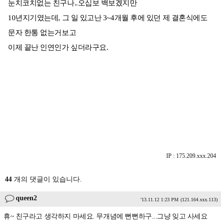
눈치코치없는 친구나..오십보 백보겠지만
10년지기였는데, 그 일 있고난 3~4개월 후에 있던 제 결혼식에도
문자 한통 없는거보고
이제 끝난 인연인가 싶더라구요.
IP : 175.209.xxx.204
44
개의 댓글이 있습니다.
queen2
'13.11.12 1:23 PM
(121.164.xxx.113)
휴~ 친구라고 생각하지 마세요. 무개념에 뻔뻔하구...그냥 잊고 사세요