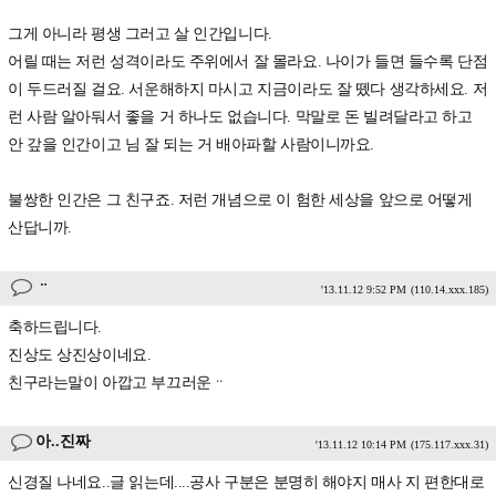
그게 아니라 평생 그러고 살 인간입니다.
어릴 때는 저런 성격이라도 주위에서 잘 몰라요. 나이가 들면 들수록 단점
이 두드러질 걸요. 서운해하지 마시고 지금이라도 잘 뗐다 생각하세요. 저
런 사람 알아둬서 좋을 거 하나도 없습니다. 막말로 돈 빌려달라고 하고
안 갚을 인간이고 님 잘 되는 거 배아파할 사람이니까요.
불쌍한 인간은 그 친구죠. 저런 개념으로 이 험한 세상을 앞으로 어떻게
산답니까.
ᆢ
'13.11.12 9:52 PM
(110.14.xxx.185)
축하드립니다.
진상도 상진상이네요.
친구라는말이 아깝고 부끄러운ᆢ
아..진짜
'13.11.12 10:14 PM
(175.117.xxx.31)
신경질 나네요..글 읽는데....공사 구분은 분명히 해야지 매사 지 편한대로