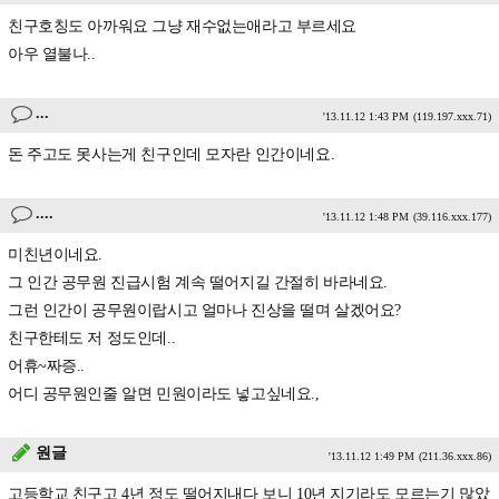
친구호칭도 아까워요 그냥 재수없는애라고 부르세요
아우 열불나..
...
'13.11.12 1:43 PM
(119.197.xxx.71)
돈 주고도 못사는게 친구인데 모자란 인간이네요.
....
'13.11.12 1:48 PM
(39.116.xxx.177)
미친년이네요.
그 인간 공무원 진급시험 계속 떨어지길 간절히 바라네요.
그런 인간이 공무원이랍시고 얼마나 진상을 떨며 살겠어요?
친구한테도 저 정도인데..
어휴~짜증..
어디 공무원인줄 알면 민원이라도 넣고싶네요.,
원글
'13.11.12 1:49 PM
(211.36.xxx.86)
고등학교 친구고 4년 정도 떨어지내다 보니 10년 지기라도 모르는기 많았