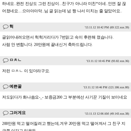
하네요..완전 진상도 그런 진상이...친구가 아니라 미친*이네..인연 잘 끊
어졌네요....으아아아악..님 글 읽는데 넘 짱 나서 미치는 줄 알았어요..
헉
'13.11.12 10:42 PM
(69.122.xxx.39)
글읽어내려오면서 헉헉거리다가 7번읽고 속이 후련해 졌습니다.
사람 안 변합니다. 20만원에 끝내신거 축하드립니다.
ㅁㅊㄴ
'13.11.12 10:45 PM
(93.82.xxx.36)
저런 ㅁㅊㄴ 이 있더라구요.
예쁜꿀
'13.11.12 10:46 PM
(121.186.xxx.80)
저도읽다가 화나씀요-_- 보증금200 그 부분에선 사기꾼 기질이 보이네요
그러게요
'13.11.13 12:06 AM
(49.143.xxx.38)
200만원 먹고 떨어질려고 했는데,겨우 20만원 먹고 떨어져서 그 친구 지
금쯤 이갈고 있을듯.