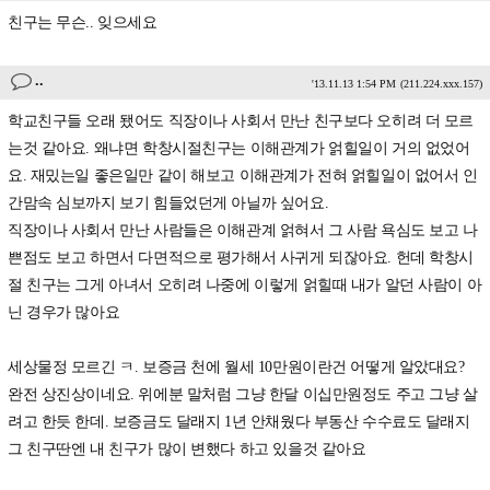
친구는 무슨.. 잊으세요
..
'13.11.13 1:54 PM
(211.224.xxx.157)
학교친구들 오래 됐어도 직장이나 사회서 만난 친구보다 오히려 더 모르
는것 같아요. 왜냐면 학창시절친구는 이해관계가 얽힐일이 거의 없었어
요. 재밌는일 좋은일만 같이 해보고 이해관계가 전혀 얽힐일이 없어서 인
간맘속 심보까지 보기 힘들었던게 아닐까 싶어요.
직장이나 사회서 만난 사람들은 이해관계 얽혀서 그 사람 욕심도 보고 나
쁜점도 보고 하면서 다면적으로 평가해서 사귀게 되잖아요. 헌데 학창시
절 친구는 그게 아녀서 오히려 나중에 이렇게 얽힐때 내가 알던 사람이 아
닌 경우가 많아요
세상물정 모르긴 ㅋ. 보증금 천에 월세 10만원이란건 어떻게 알았대요?
완전 상진상이네요. 위에분 말처럼 그냥 한달 이십만원정도 주고 그냥 살
려고 한듯 한데. 보증금도 달래지 1년 안채웠다 부동산 수수료도 달래지
그 친구딴엔 내 친구가 많이 변했다 하고 있을것 같아요