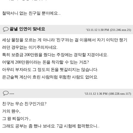
철딱서니 없는 친구일 뿐이에요...
끝낼 인연이 맞네요
'13.11.12 1:30 PM
(211.246.xxx.21)
세상 물정을 모르는 게 아니라 '친구'라는 걸 이용해서 자기 이익만 챙기
려던 경우없는 이기주의자네요.
특히 보증금 200만원을 줬다는 주장에는 경악할 지경이네요.
어떻게 200만원이라는 돈을 착각할 수 있는 거죠?
아무리 부자라도 그 정도의 돈을 헷갈리지는 않습니다.
은근슬쩍 계산이 흐린 사람처럼 위험한 사람도 없어요.
....
'13.11.12 1:36 PM
(180.228.xxx.117)
친구는 무슨 친구인가요?
거의 웬수,
그 왕 찌질이가 ,
그래도 공부는 좀 했나 보네요. 7급 시험에 합격했으니..