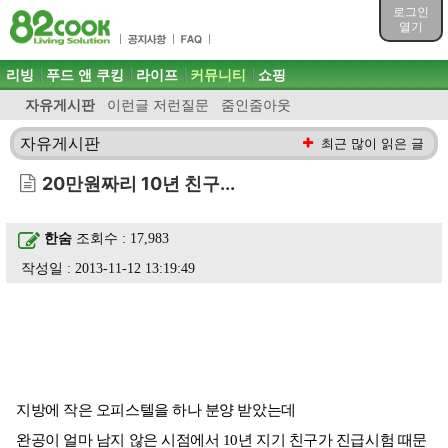
목차
로그인
주메뉴 바로가기
열기
컨텐츠 바로가기
검색 바로가기
주메뉴
리빙
푸드 앤 쿠킹
라이프
커뮤니티
쇼핑
로그인 바로가기
자유게시판
이런글 저런질문
줌인줌아웃
자유게시판
최근 많이 읽은 글
20만원짜리 10년 친구...
한숨
조회수 : 17,983
작성일 : 2013-11-12 13:19:49
지방에 작은 오피스텔을 하나 분양 받았는데
완공이 얼마 남지 않은 시점에서 10년 지기 친구가 진급시험 때문