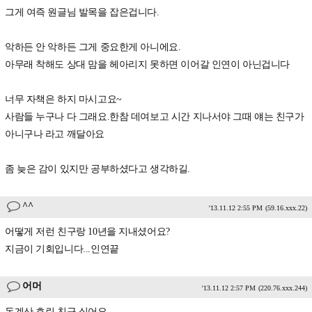
그게 여즉 원글님 발목을 잡은겁니다.
악하든 안 악하든 그게 중요한게 아니에요.
아무래 착해도 상대 맘을 헤아리지 못하면 이어갈 인연이 아닌겁니다
너무 자책은 하지 마시고요~
사람들 누구나 다 그래요.한참 데여보고 시간 지나서야 그때 얘는 친구가
아니구나 라고 깨달아요
좀 늦은 감이 있지만 공부하셨다고 생각하길.
^^
'13.11.12 2:55 PM
(59.16.xxx.22)
어떻게 저런 친구랑 10년을 지내셨어요?
지금이 기회입니다...인연끝
어머
'13.11.12 2:57 PM
(220.76.xxx.244)
돈계산 흐린 친구 싫어요.