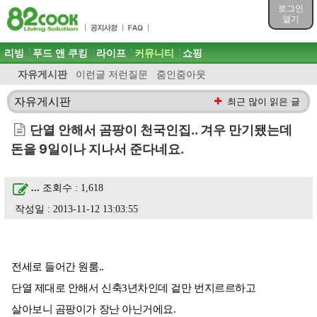
목차
로그인
주메뉴 바로가기
열기
컨텐츠 바로가기
검색 바로가기
주메뉴
리빙
푸드 앤 쿠킹
라이프
커뮤니티
쇼핑
로그인 바로가기
자유게시판
이런글 저런질문
줌인줌아웃
자유게시판
최근 많이 읽은 글
단열 안해서 곰팡이 천국인집.. 겨우 만기됐는데
돈을 9일이나 지나서 준다네요.
...
조회수 : 1,618
작성일 : 2013-11-12 13:03:55
전세로 들어간 원룸..
단열 제대로 안해서 신축3년차인데 겉만 번지르르하고
살아보니 곰팡이가 장난 아닌거에요.