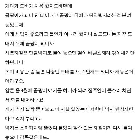
게다가 도배가 처음 합지도배던데
곰팡이가 피니 안 떼어내고 곰팡이 위에다 단열벽지라는걸 붙여
놓았는데
이게 세입자 좋으라고 붙인게 아니라 합지나 실크도내는 자꾸 도
배지 위에 곰팡이 피니까
시트지같은 단열벽지로 붙여 놓으면 겉이 비닐소재라 닦아내기만
하면되니
초기 비용만 좀 들면 나중엔 도배를 새로 안해도 되니까 해놓은거
더라구요.
암튼 올 4월에 곰팡이 얘기를 하니까 되려 집주인이 큰소리 치면
서 화를 내더라구요.
제가 벽지 살짝 뜯어보고 이 사실 알았는데 저한테 벽지 변상시킨
다고 억지 부리고..
벽지는 스티커처럼 뜯었다 붙였다 할수 있는 재질이라 다시 붙여
놓으니 감쪽같은데도..