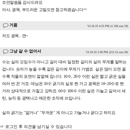
조언말씀들 감사드려요
아사, 광목, 부드러운 고밀도면 참고하겠습니다^^
거품
'13.10.25 4:55 PM
(1.236.xxx.19)
저도 광목...면~
그냥 갈 수 없어서
'13.10.25 5:30 PM
(211.51.xxx.20)
수는 실의 꼬임수가 아니고 길이 대비 일정한 길이의 실의 무게를 말하는
겁니다. 숫자가 높을 수록 같은 길이에 무게가 가볍죠. 실은 많이 꼬면 꼴
수록 직물의 표면이 깔깔해 집니다. 10수, 20수 이런 실은 짧고 굵은 실을
여러 번 꼰 거죠. 데님은 10수 굵기의 실로 짠 거고 광목은 10~20수로 짠
거라 상대적으로 거칠고 강하죠. 60수 100수 이런 실은 가늘고 길어서 새
틴, 능직 등 광택나고 매끈한 조직에 쓰입니다.
실의 굵기는 "얇거나" "두꺼운" 게 아니고 가늘거나 굵다고 하지요.
☞ 로그인 후 의견을 남기실 수 있습니다