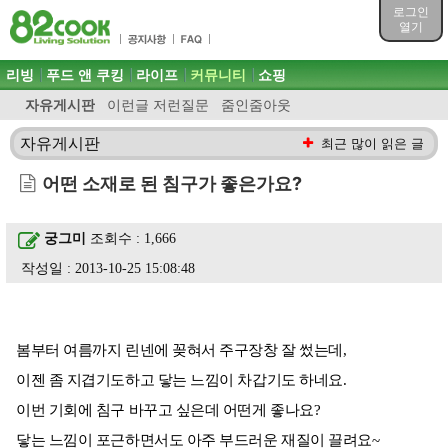
목차
로그인
주메뉴 바로가기
열기
컨텐츠 바로가기
검색 바로가기
주메뉴
리빙
푸드 앤 쿠킹
라이프
커뮤니티
쇼핑
로그인 바로가기
자유게시판
이런글 저런질문
줌인줌아웃
자유게시판
최근 많이 읽은 글
어떤 소재로 된 침구가 좋은가요?
궁그미
조회수 : 1,666
작성일 : 2013-10-25 15:08:48
봄부터 여름까지 린넨에 꽂혀서 주구장창 잘 썼는데,
이젠 좀 지겹기도하고 닿는 느낌이 차갑기도 하네요.
이번 기회에 침구 바꾸고 싶은데 어떤게 좋나요?
닿는 느낌이 포근하면서도 아주 부드러운 재질이 끌려요~