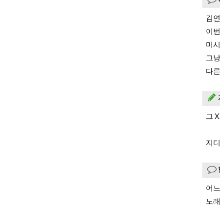
김연
이번
미시
그냥
다른
그 
지디
어느
노래