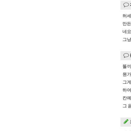
허세
만든
네
그냥
똘끼
뭔가
그게
하여
칸예
그 