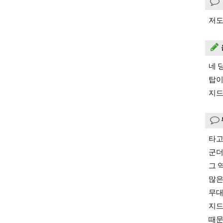
저도
네 
탑이
지드
타고
군더
그 
많은
무대
지드
때문