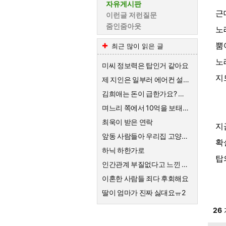
자유게시판
근
이런글 저런질문
줌인줌아웃
노
뿜
최근 많이 읽은 글
노
미씨 정보력은 탑인거 같아요
지
제 지인은 일부러 에어컨 설치를 안해요
김희애는 돈이 급한가요? 왜 친근한척 예능하죠?
며느리 쪽에서 10억을 보태준대요.
최욱이 받은 연락
지
앞동 사람들아 우리집 고양이한테 큰절해라
확
하닉 하한가로
탑
인간관계 부질없다고 느낀 순간
이혼한 사람들 죄다 후회해요
딸이 엄마가 진짜 싫대요ㅠ2
26