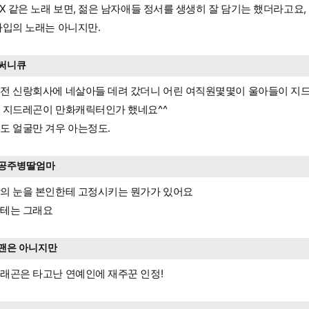
XX 같은 노래 보면, 젊은 남자애들 정서를 생생히 잘 담기는 했더라고요,
타입의 노래는 아니지만.
써니큐
전 신랑회사에 네살아들 데려 갔더니 어린 여직원몇몇이 울아들이 지
 지드레곤이 만화캐릭터인가 했네요^^
도 얼굴만 겨우 아는정도.
공주병딸엄마
의 눈을 본인한테 고정시키는 뭔가가 있어요
테는 그래요
팬은 아니지만
래곤은 타고난 연예인에 재주꾼 인정!