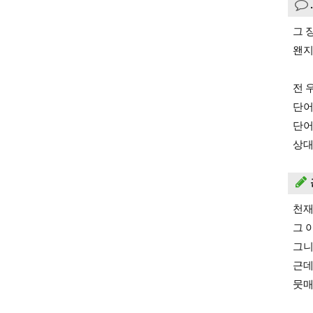
그 
왠지
전 
단어
단어
상대
천재
그 
그니
근데
뭇매