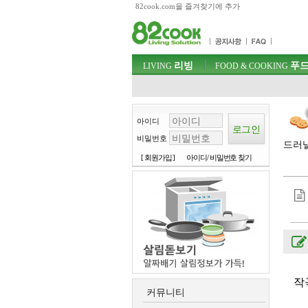
82cook.com을 즐겨찾기에 추가
목차
주메뉴 바로가기
컨텐츠 바로가기
검색 바로가기
주메뉴
리빙
푸드
로그인 바로가기
LIVING
FOOD & COOKING
아이디
비밀번호
드러낼
[ 회원가입 ]
아이디/ 비밀번호 찾기
작
커뮤니티