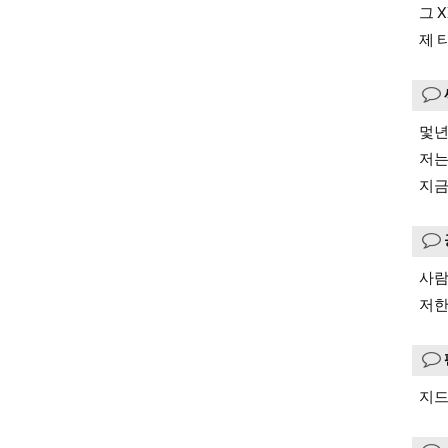
그 
제 
멏년
저는
지금
사람
저한
지드