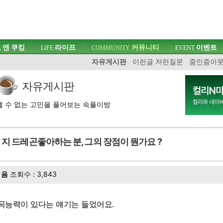
 앤 쿠킹
라이프
커뮤니티
이벤트
LIFE
COMMUNITY
EVENT
자유게시판
이런글 저런질문
줌인줌아
자유게시판
 수 없는 고민을 풀어보는 속풀이방
지 드레곤좋아하는 분, 그의 장점이 뭔가요 ?
음
조회수 : 3,843
곡능력이 있다는 얘기는 들었어요.