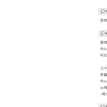
천박
첨에
어
지드
그 
웃을
어느
노래
. 