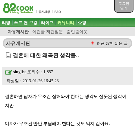
목차
로그인
주메뉴 바로가기
열기
컨텐츠 바로가기
검색 바로가기
주메뉴
리빙
푸드 앤 쿠킹
라이프
커뮤니티
쇼핑
로그인 바로가기
자유게시판
이런글 저런질문
줌인줌아웃
자유게시판
최근 많이 읽은 글
결혼에 대한 왜곡된 생각들..
singlist
조회수 : 1,857
작성일 : 2013-01-26 16:45:23
결혼하면 남자가 무조건 집해와야 한다는 생각도 잘못된 생각이
지만
여자가 무조건 반반 부담해야 한다는 것도 억지 같아요.