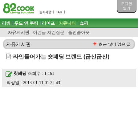
목차
로그인
주메뉴 바로가기
열기
컨텐츠 바로가기
검색 바로가기
주메뉴
리빙
푸드 앤 쿠킹
라이프
커뮤니티
쇼핑
로그인 바로가기
자유게시판
이런글 저런질문
줌인줌아웃
자유게시판
최근 많이 읽은 글
라인들어가는 숏패딩 브랜드 (굽신굽신)
첫패딩
조회수 : 1,161
작성일 : 2013-01-11 01:22:43