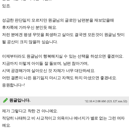
있죠.
성급한 판단일지 모르지만 원글님의 글로만 남편분을 재보았을때
후자쪽에 가까우신 분인듯 해요.
저런 분에겐 평생 무엇을 희생하고 살아도 결국엔 모든것이 원글님 탓이
될 공산이 크지 않을까 싶습니다.
이제부터라도 원글님이 행복해지실 수 있는 선택을 하셨으면 좋겠어요.
지금까지 이렇게 아이들 잘 돌보며, 남편 참아가며,
시댁 공경해가며 살아오신 것 자체가 너무 대단하세요.
어떤 결론이 나든 용기잃지 마시고 자책도 하지 마셨으면 좋겠네요.
응원합니다~!
원글입니다.
'12.10.4 2:08 AM
(121.127.xxx.52)
제가 그렇다고 착한 건 아니예요.
적당히 나태하고 비 사교적이고 의욕이나 에너지가 별로 없는 그런 여자
예요.