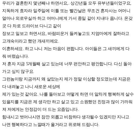
우리가 결혼한지 몇년째냐 하면서요,. 상간년들 모두 유부년들이었구요,
지독하게 효자라 일주일에 이틀 또는 빨간날은 무조건 혼자사는 어머니
얼마나 외로우실까 하고 어머니에게 가서 종일 같이 지내다 옵니다. 온갖
곳 다 차로 드라이브 다니고 같이
장보고 일보고 하면서요, 바람피운거 들켜놓고도 지엄마에게 잘하라고
고개숙이라고 했던 개새끼에요.
이혼하세요. 하고 나니 저는 마음이 편합니다. 아이들은 그 새끼에게 다
줘 버렸습니다.
저 혼자 지금 5개월째 살고 있는데 너무 편안하고 평안합니다. 다신 돌아
가고 싶지 않구요.
그런놈이랑 지금까지 왜 살았는지 제가 정말 이상할 정도였는데 지금은
다 내려놓고 나니 새로운 세상에
제가 있는것 같아요. 나를 돌아보고 어떻게 하면 더 알차게 행복하게 살수
있을지를 지금은 제 생각만 하고 살고 있고 소원했던 친정과 많이 가까워
져 저에게는 안정감이 더 드는 요즘입니다.
힘내시고 벗어나시면 잠깐 외롭고 비참하다 생각될수 있겠지만 지나고
나면 행복하다고 느낄때가 올거라고 위로해 드립니다.