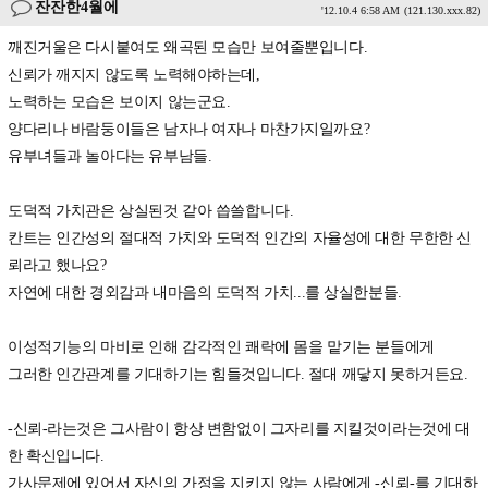
잔잔한4월에
'12.10.4 6:58 AM
(121.130.xxx.82)
깨진거울은 다시붙여도 왜곡된 모습만 보여줄뿐입니다.
신뢰가 깨지지 않도록 노력해야하는데,
노력하는 모습은 보이지 않는군요.
양다리나 바람둥이들은 남자나 여자나 마찬가지일까요?
유부녀들과 놀아다는 유부남들.
도덕적 가치관은 상실된것 같아 씁쓸합니다.
칸트는 인간성의 절대적 가치와 도덕적 인간의 자율성에 대한 무한한 신
뢰라고 했나요?
자연에 대한 경외감과 내마음의 도덕적 가치...를 상실한분들.
이성적기능의 마비로 인해 감각적인 쾌락에 몸을 맡기는 분들에게
그러한 인간관계를 기대하기는 힘들것입니다. 절대 깨닿지 못하거든요.
-신뢰-라는것은 그사람이 항상 변함없이 그자리를 지킬것이라는것에 대
한 확신입니다.
가사문제에 있어서 자신의 가정을 지키지 않는 사람에게 -신뢰-를 기대하