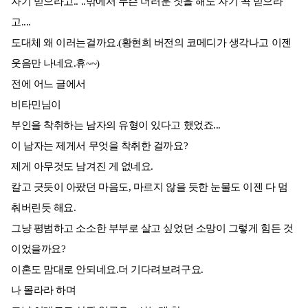
자기 믿으라고.. ..밖에서 무슨 더러운 짓을 해도 자기 꼭 믿으라
고....
도대체 왜 이러는걸까요.(황현희 버전의 코메디가 생각나고 이젠
웃음만 나네요.휴~~)
전에 어느 글에서
비타민님이
부인을 착취하는 남자의 유형이 있다고 했었죠...
이 남자는 제게서 무엇을 착취한 걸까요?
제게 아무것도 남겨진 게 없네요.
칼고 긋듯이 아팠던 마음도, 마르지 않을 듯한 눈물도 이젠 다 멈
춰버린듯 해요.
그냥 평범하고 소소한 부부로 살고 싶었던 소망이 그렇게 힘든 것
이었을까요?
이혼도 맘대로 안되네요.더 기다려보려구요.
나 몰라라 하며