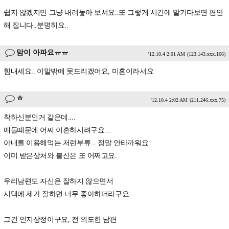
쉽지 않겠지만 그냥 내려놓아 보셔요..또 그렇게 시간에 맡기다보면 편안
해 집니다..분명히요..
맘이 아파요ㅠㅠ
'12.10.4 2:01 AM
(123.143.xxx.166)
힘내세요.. 이말밖에 못드리겠어요, 미혼이라서요
ㅎ
'12.10.4 2:02 AM
(211.246.xxx.75)
착하신분인거 같은데....
애들때문에 어찌 이혼하시려구요....
아내를 이용해먹는 저런부류... 정말 안타까워요
이미 받은상처와 불신은 또 어쩌고요.
우리남편도 자신은 잘하지 않으면서
시댁에 제가 잘하면 너무 좋아하더라구요
그건 인지상정이구요, 전 외도한 남편