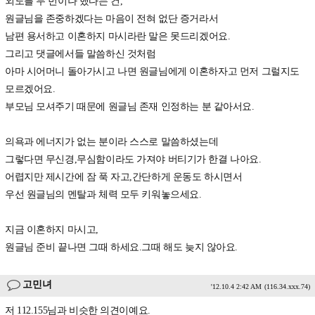
외도를 두 번이나 했다는 건,
원글님을 존중하겠다는 마음이 전혀 없단 증거라서
남편 용서하고 이혼하지 마시라란 말은 못드리겠어요.
그리고 댓글에서들 말씀하신 것처럼
아마 시어머니 돌아가시고 나면 원글님에게 이혼하자고 먼저 그럴지도
모르겠어요.
부모님 모셔주기 때문에 원글님 존재 인정하는 분 같아서요.
의욕과 에너지가 없는 분이라 스스로 말씀하셨는데
그렇다면 무신경,무심함이라도 가져야 버티기가 한결 나아요.
어렵지만 제시간에 잠 푹 자고,간단하게 운동도 하시면서
우선 원글님의 멘탈과 체력 모두 키워놓으세요.
지금 이혼하지 마시고,
원글님 준비 끝나면 그때 하세요.그때 해도 늦지 않아요.
고민녀
'12.10.4 2:42 AM
(116.34.xxx.74)
저 112.155님과 비슷한 의견이예요.