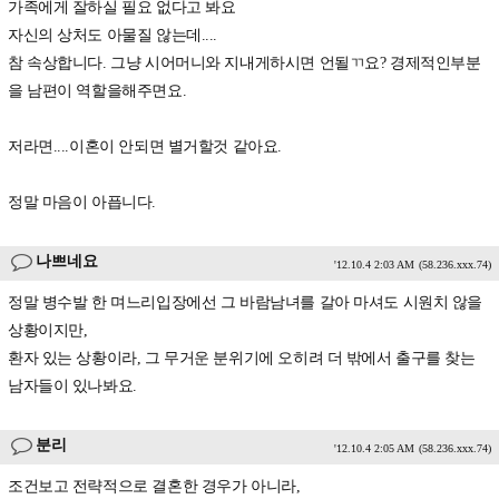
가족에게 잘하실 필요 없다고 봐요
자신의 상처도 아물질 않는데....
참 속상합니다. 그냥 시어머니와 지내게하시면 언될ㄲ요? 경제적인부분
을 남편이 역할을해주면요.
저라면....이혼이 안되면 별거할것 같아요.
정말 마음이 아픕니다.
나쁘네요
'12.10.4 2:03 AM
(58.236.xxx.74)
정말 병수발 한 며느리입장에선 그 바람남녀를 갈아 마셔도 시원치 않을
상황이지만,
환자 있는 상황이라, 그 무거운 분위기에 오히려 더 밖에서 출구를 찾는
남자들이 있나봐요.
분리
'12.10.4 2:05 AM
(58.236.xxx.74)
조건보고 전략적으로 결혼한 경우가 아니라,