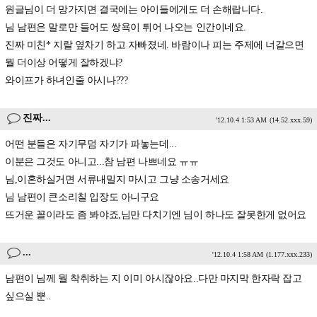
원글님이 더 망가지면 결국에는 아이들에게도 더 손해랍니다.
님 남편은 말로만 들어도 쌍욕이 튀어 나오는 인간이네요.
진짜 미친* 지랄 옆차기 하고 자빠졌네. 바람이나 피는 주제에 너같으면
뭘 더이상 어떻게 잘하겠냐?
와이프가 하녀인줄 아시나???
진짜...
'12.10.4 1:53 AM
(14.52.xxx.59)
어떤 분들은 자기무덤 자기가 파놓는데...
이분은 그것도 아니고...참 남편 나쁘네요 ㅠㅠ
님,이혼하실거면 서류내밀지 마시고 그냥 소송거세요
님 남편이 큰소리칠 입장도 아니구요
뜨거운 꼴이라도 좀 봐야죠,님만 다치기엔 님이 하나도 잘못한게 없어요
...
'12.10.4 1:58 AM
(1.177.xxx.233)
남편이 님께 뭘 착취하는 지 이미 아시잖아요..다만 마지막 한자락 잡고
싶으실 뿐..