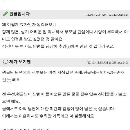
원글입니다.
'12.10.4 2:34 AM
(121.127.xxx.52)
왜 이렇게 효자인가 생각해보니
형제 많은, 살기 어려운 집 막내라서 부모님 관심이나 사랑이 부족해서 아
마도 인정을 받고 싶었던 것 같아요.
상간녀 두 여자도 남편을 굉장히 추앙(?)하며 만난 것 같더라구요.
제가 보기엔
'12.10.4 2:38 AM
(1.235.xxx.240)
원글님 남편에게 시부모는 마치 자식같은 존재.원글님은 엄마같은 존재
인 듯 해요.
전 우선,원글님이 남편이 들어오든 말든 쿨쿨 잘수 있는 신경줄을 기르셨
으면 해요.
글에서도 아직 남편에 대한 미련과 감정이 많이 남은 듯 싶습니다.
이래서는 이혼하셔도 후회만 가득이고 더 불행해져요.