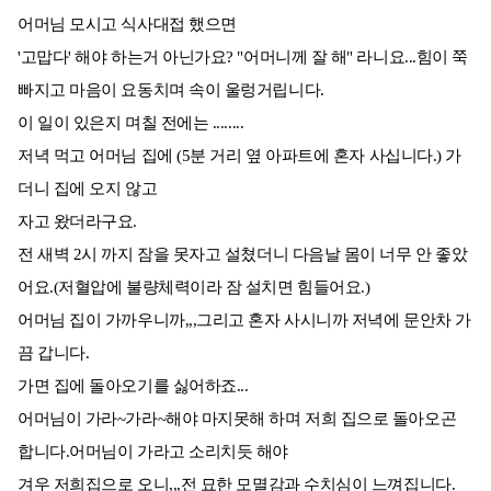
어머님 모시고 식사대접 했으면
'고맙다' 해야 하는거 아닌가요? "어머니께 잘 해" 라니요...힘이 쭉
빠지고 마음이 요동치며 속이 울렁거립니다.
이 일이 있은지 며칠 전에는 ........
저녁 먹고 어머님 집에 (5분 거리 옆 아파트에 혼자 사십니다.) 가
더니 집에 오지 않고
자고 왔더라구요.
전 새벽 2시 까지 잠을 못자고 설쳤더니 다음날 몸이 너무 안 좋았
어요.(저혈압에 불량체력이라 잠 설치면 힘들어요.)
어머님 집이 가까우니까,,,그리고 혼자 사시니까 저녁에 문안차 가
끔 갑니다.
가면 집에 돌아오기를 싫어하죠...
어머님이 가라~가라~해야 마지못해 하며 저희 집으로 돌아오곤
합니다.어머님이 가라고 소리치듯 해야
겨우 저희집으로 오니,,,전 묘한 모멸감과 수치심이 느껴집니다.