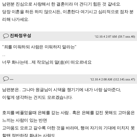
남편분 진심으로 사랑해서 한 결혼이라 더 견디기 힘든 것 같네요.
당장 이혼을 하든 하지 않으시든, 이혼한다 여기시고 심리적으로 점차 분
리해 나가세요.
진짜정우성
'12.10.4 2:07 AM
(59.7.xxx.40)
"죄를 미워하되 사람은 미워하지 말라는"
...
너무 화나는데...제 작모님의 말(씀)이 떠오르네요
...
'12.10.4 2:08 AM
(112.145.xxx.47)
남편분은.. 그나마 원글님이 시댁을 챙기기에 내가 너랑 살아준다,
이렇게 생각하는 건지도 모르겠습니다.
호의를 베풀었을때 은혜를 갚는 사람.. 혹은 은혜를 갚진 못해도 고마움은
느끼는 사람이 있는 반면
고마움도 모르고 갈수록 더한 것을 바라며, 행여 자기의 기대에 미치지 못
할땐 적반하장 화내는 사람도