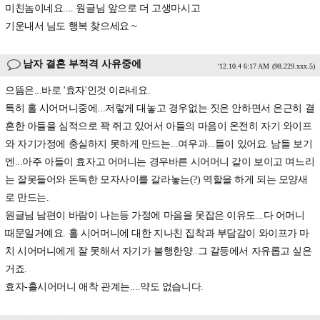
미친놈이네요.... 원글님 앞으로 더 고생마시고
기운내서 님도 행복 찾으세요 ~
남자 결혼 부적격 사유중에
'12.10.4 6:17 AM
(98.229.xxx.5)
으뜸은...바로 '효자'인것 이라네요.
특히 홀 시어머니중에...저렇게 대놓고 경우없는 짓은 안하면서 은근히 결
혼한 아들을 심적으로 꽉 쥐고 있어서 아들의 마음이 온전히 자기 와이프
와 자기가정에 충실하지 못하게 만드는...여우과...들이 있어요. 남들 보기
엔...아주 아들이 효자고 어머니는 경우바른 시어머니 같이 보이고 며느리
는 잘못들어와 돈독한 모자사이를 갈라놓는(?) 역할을 하게 되는 모양새
로 만드는.
원글님 남편이 바람이 나는등 가정에 마음을 못잡은 이유도...다 어머니
때문일거예요. 홀 시어머니에 대한 지나친 집착과 부담감이 와이프가 마
치 시어머니에게 잘 못해서 자기가 불행한양..그 갈등에서 자유롭고 싶은
거죠.
효자-홀시어머니 애착 관계는....약도 없습니다.