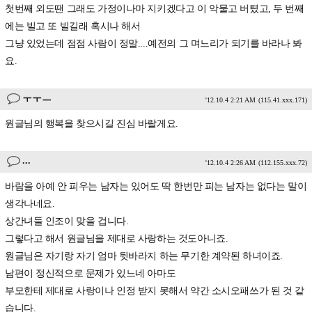
첫번째 외도땐 그래도 가정이나마 지키겠다고 이 악물고 버텼고, 두 번째
에는 빌고 또 빌길래 혹시나 해서
그냥 있었는데 점점 사람이 정말....예전의 그 며느리가 되기를 바라나 봐
요.
ㅜㅜㅡ
'12.10.4 2:21 AM
(115.41.xxx.171)
원글님의 행복을 찾으시길 진심 바랄게요.
...
'12.10.4 2:26 AM
(112.155.xxx.72)
바람을 아예 안 피우는 남자는 있어도 딱 한번만 피는 남자는 없다는 말이
생각나네요.
상간녀들 인조이 맞을 겁니다.
그렇다고 해서 원글님을 제대로 사랑하는 것도아니죠.
원글님은 자기랑 자기 엄마 뒷바라지 하는 무기한 계약된 하녀이죠.
남편이 정신적으로 문제가 있느네 아마도
부모한테 제대로 사랑이나 인정 받지 못해서 약간 소시오패쓰가 된 것 같
습니다.