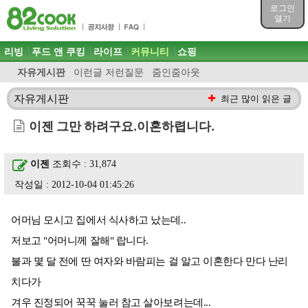
목차
로그인
주메뉴 바로가기
열기
컨텐츠 바로가기
검색 바로가기
주메뉴
리빙
푸드 앤 쿠킹
라이프
커뮤니티
쇼핑
로그인 바로가기
자유게시판
이런글 저런질문
줌인줌아웃
자유게시판
최근 많이 읽은 글
이젠 그만 하려구요.이혼하렵니다.
이젠
조회수 : 31,874
작성일 : 2012-10-04 01:45:26
어머님 모시고 집에서 식사하고 났는데..
저보고 "어머니께 잘해" 랍니다.
불과 몇 달 전에 딴 여자와 바람피는 걸 알고 이혼한다 만다 난리
치다가
겨우 진정되어 꾹꾹 눌러 참고 살아보려는데...