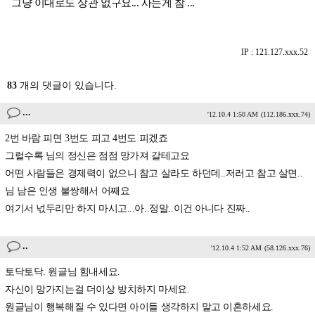
그냥 이대로도 상관 없구요... 사는게 참 ...
IP : 121.127.xxx.52
83
개의 댓글이 있습니다.
...
'12.10.4 1:50 AM
(112.186.xxx.74)
2번 바람 피면 3번도 피고 4번도 피겠죠
그럴수록 님의 정신은 점점 망가져 갈테고요
어떤 사람들은 경제력이 없으니 참고 살라도 하던데..저러고 참고 살면..
님 남은 인생 불쌍해서 어째요
여기서 넋두리만 하지 마시고...아..정말..이건 아니다 진짜..
..
'12.10.4 1:52 AM
(58.126.xxx.76)
토닥토닥. 원글님 힘내세요.
자신이 망가지는걸 더이상 방치하지 마세요.
원글님이 행복해질 수 있다면 아이들 생각하지 말고 이혼하세요.