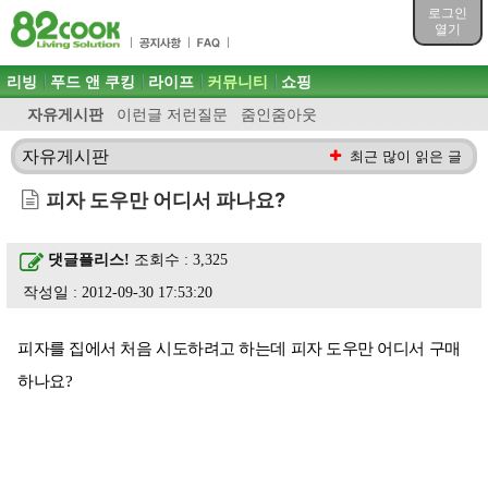
목차
로그인
주메뉴 바로가기
열기
컨텐츠 바로가기
검색 바로가기
주메뉴
리빙
푸드 앤 쿠킹
라이프
커뮤니티
쇼핑
로그인 바로가기
자유게시판
이런글 저런질문
줌인줌아웃
자유게시판
최근 많이 읽은 글
피자 도우만 어디서 파나요?
댓글플리스!
조회수 : 3,325
작성일 : 2012-09-30 17:53:20
피자를 집에서 처음 시도하려고 하는데 피자 도우만 어디서 구매
하나요?