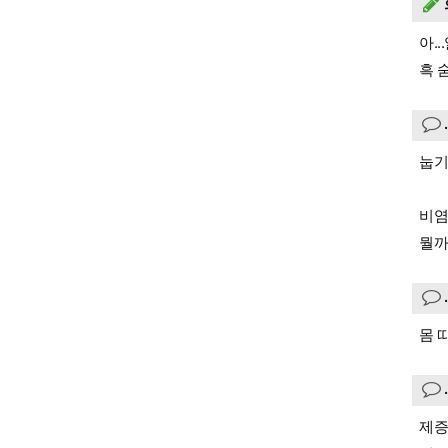
아.
흑 
눕기
비염
뭘까요
몸 
제증