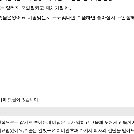
--눈 알러지 충혈잘되고 재채기잘함..
-콧물은없어요..비염맞는지 ㅠㅠ맞다면 수술하면 좋아질지 조언좀
개의 댓글이 있습니다.
........
경험으로는 감기로 보이는데 비염은 코가 막히고 코속에 노란게 잔뜩끼
치료받았어요,수술은 안했구요,이비인후과 가셔서 의사의 진단을 받아보