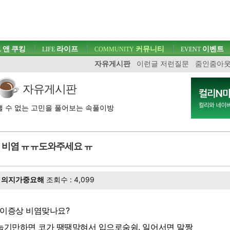
 앤 쿠킹
라이프
커뮤니티
이벤트
LIFE
COMMUNITY
EVENT
자유게시판
이런글 저런질문
줌인줌아
자유게시판
 수 없는 고민을 풀어보는 속풀이방
비염 ㅠㅠ도와주세요 ㅠ
의지가중요해
조회수 : 4,099
 이증상 비염맞나요?
-눕기만하면 코가 땡땡막혀서 입으로숨쉼. 일어서면 말짱