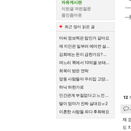
자유게시판
-
이런글 저런질문
줌인줌아웃
-
최근 많이 읽은 글
미씨 정보력은 탑인거 같아요
제 지인은 일부러 에어컨 설치를 안해요
김희애는 돈이 급한가요? 왜 친근한척 예능하죠?
며느리 쪽에서 10억을 보태준대요.
최욱이 받은 연락
앞동 사람들아 우리집 고양이한테 큰절해라
하닉 하한가로
인간관계 부질없다고 느낀 순간
12
딸이 엄마가 진짜 싫대요ㅠ2
이혼한 사람들 죄다 후회해요
제 
도 