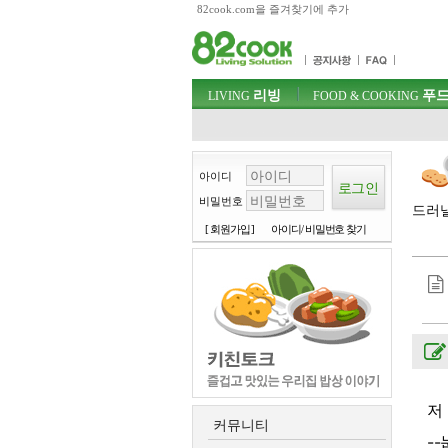
82cook.com을 즐겨찾기에 추가
목차
주메뉴 바로가기
컨텐츠 바로가기
검색 바로가기
주메뉴
리빙
푸드
로그인 바로가기
LIVING
FOOD & COOKING
아이디
비밀번호
드러낼
[ 회원가입 ]
아이디/ 비밀번호 찾기
저
커뮤니티
-