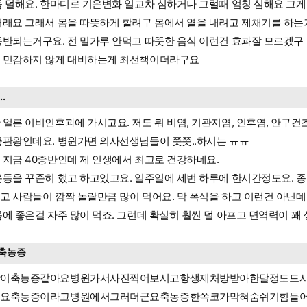
좀 덜해요. 한마디로 기온변화 일교차 심하거나 그럴때 엄청 심해요 그
거래요 그래서 몸을 따뜻하게 할려구 몸에서 열을 내려고 제채기를 하
동반되는거구요. 전 밀가루 안먹고 따뜻한 음식 이런건 효과잘 모르겠
 민감하지 않게 대비하는게 최선책이더라구요
...
 얼른 이비인후과에 가시고요. 저도 뭐 비염, 기관지염, 인후염, 안구건
끝판왕인데요. 병원가면 의사선생님들이 쯧쯧..하시는 ㅠㅠ
 지금 40중반인데 제 인생에서 최고로 건강하네요.
운동을 꾸준히 했고 하고있고요. 일주일에 세번 하루에 한시간정도요. 
고 사람들이 깜짝 놀랄만큼 많이 먹어요. 막 폭식을 하고 이런건 아닌데 
몸에 좋은걸 자주 많이 먹죠. 그런데 확실히 훨씬 덜 아프고 면역력이 꽤
축농증
상이축농증같아요병원가서사진찍어보시고항생제처방받아한달정도드
어요축농증이라고병원에서그러더군요축농증한쪽코가막혀숨쉬기힘들