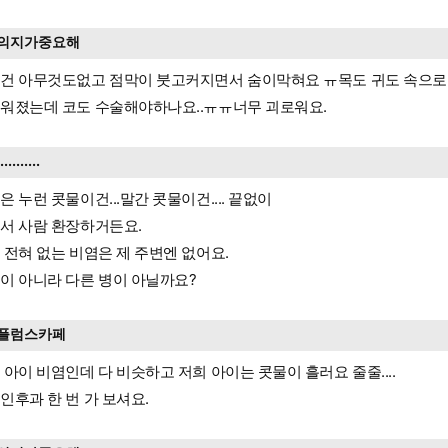
의지가중요해
건 아무것도없고 점막이 붓고커지면서 숨이막혀요 ㅠ목도 귀도 속으로
워졌는데 코도 수술해야하나요..ㅠㅠ너무 괴로워요.
...........
은 누런 콧물이건...말간 콧물이건.... 끝없이
서 사람 환장하거든요.
 전혀 없는 비염은 제 주변엔 없어요.
이 아니라 다른 병이 아닐까요?
플럼스카페
 아이 비염인데 다 비슷하고 저희 아이는 콧물이 흘러요 줄줄....
인후과 한 번 가 보셔요.