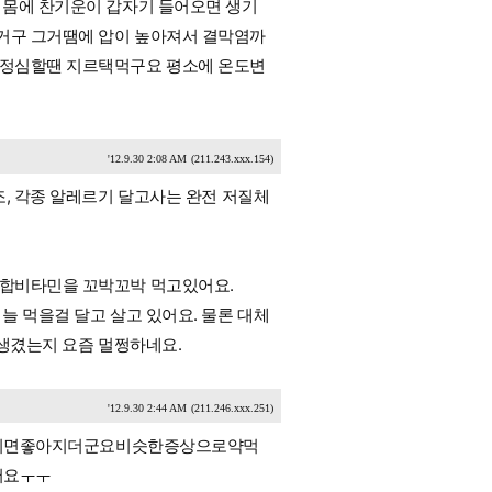
게 몸에 찬기운이 갑자기 들어오면 생기
는거구 그거땜에 압이 높아져서 결막염까
구 정심할땐 지르택먹구요 평소에 온도변
'12.9.30 2:08 AM
(211.243.xxx.154)
조, 각종 알레르기 달고사는 완전 저질체
종합비타민을 꼬박꼬박 먹고있어요.
늘 먹을걸 달고 살고 있어요. 물론 대체
 생겼는지 요즘 멀쩡하네요.
'12.9.30 2:44 AM
(211.246.xxx.251)
시면좋아지더군요비슷한증상으로약먹
어요ㅜㅜ