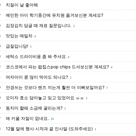
치질이 날 좋아해
8
예민한 아이 학기중간에 유치원 옮겨보신분 계세요?
7
김장김치 담글 때 재료 질문입니다.
6
2
맛있는 메밀차
5
4
급질입니당!
4
1
세탁소 드라이비용 좀 봐 주셔요
3
4
코스코에서 파는 팝칩스pop chips 드셔보신분 계세요?
2
4
여자아이 콩 많이 먹어도 되나요?
1
2
안경쓰는 것보다 렌즈 끼는게 훨씬 더 이뻐보일까요?
0
7
오미자 효소 담아놓고 잊고 있었어요 ㅠㅠ
9
1
동치미 할때 소금에 굴리는게?
8
5
애 키울 자질이 없네요.
7
33
12월 말에 행사 시작과 끝 인사말 (도와주세요)
6
1