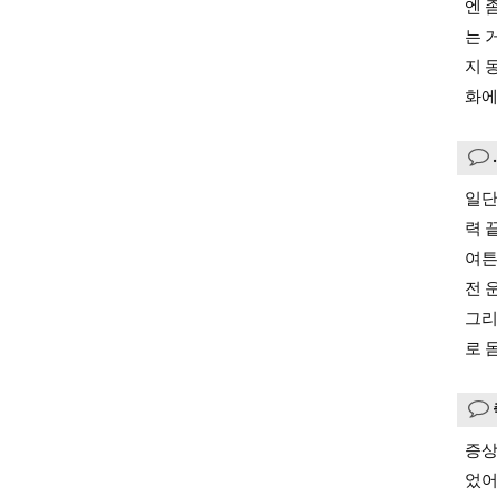
엔 
는 
지 
화에
일단
력 
여튼
전 
그리
로 
증
었