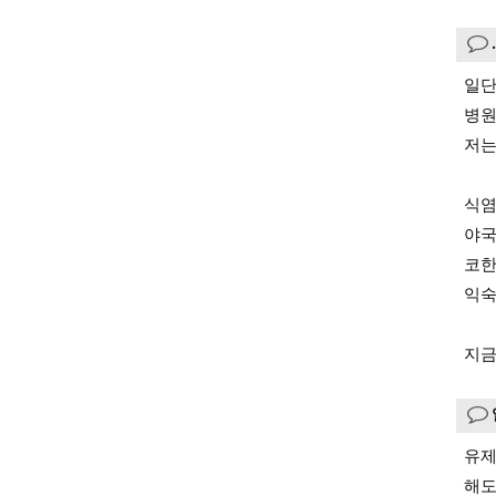
일단
병원
저는
식염
야국
코한
익숙
지금
유제
해도