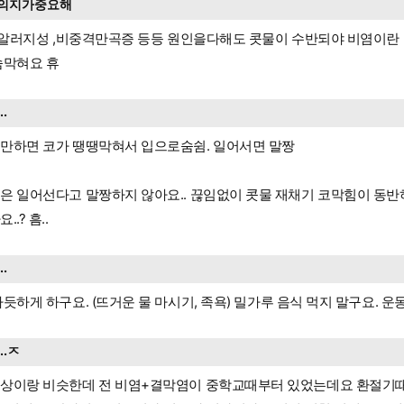
의지가중요해
..알러지성 ,비중격만곡증 등등 원인을다해도 콧물이 수반되야 비염이란
숨막혀요 휴
...
만하면 코가 땡땡막혀서 입으로숨쉼. 일어서면 말짱
은 일어선다고 말짱하지 않아요.. 끊임없이 콧물 재채기 코막힘이 동반
..? 흠..
...
따듯하게 하구요. (뜨거운 물 마시기, 족욕) 밀가루 음식 먹지 말구요. 
...ㅈ
상이랑 비슷한데 전 비염+결막염이 중학교때부터 있었는데요 환절기때