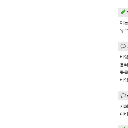
끼는
유로
비염
흘러
콧물
비염
저희
이비