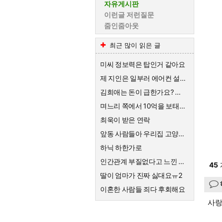
자유게시판
이런글 저런질문
줌인줌아웃
최근 많이 읽은 글
미씨 정보력은 탑인거 같아요
제 지인은 일부러 에어컨 설치를 안해요
김희애는 돈이 급한가요? 왜 친근한척 예능하죠?
며느리 쪽에서 10억을 보태준대요.
최욱이 받은 연락
앞동 사람들아 우리집 고양이한테 큰절해라
하닉 하한가로
인간관계 부질없다고 느낀 순간
45
딸이 엄마가 진짜 싫대요ㅠ2
이혼한 사람들 죄다 후회해요
사랑