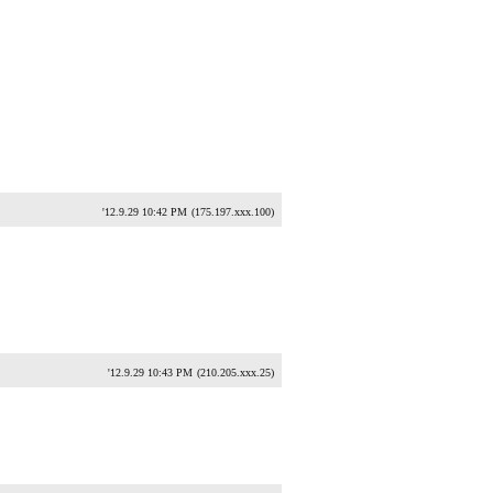
'12.9.29 10:42 PM
(175.197.xxx.100)
'12.9.29 10:43 PM
(210.205.xxx.25)