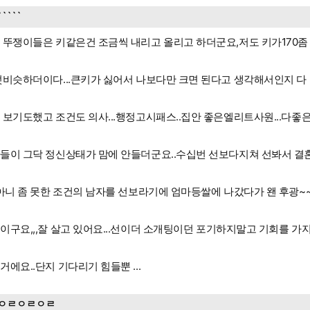
`````
 뚜쟁이들은 키같은건 조금씩 내리고 올리고 하더군요,저도 키가170좀
엇비슷하더이다...큰키가 싫어서 나보다만 크면 된다고 생각해서인지 다 
 보기도했고 조건도 의사...행정고시패스..집안 좋은엘리트사원...다좋
들이 그닥 정신상태가 맘에 안들더군요..수십번 선보다지쳐 선봐서 결혼
,아니 좀 못한 조건의 남자를 선보라기에 엄마등쌀에 나갔다가 왠 후광
이구요,,,잘 살고 있어요...선이더 소개팅이던 포기하지말고 기회를 가
거에요..단지 기다리기 힘들뿐 ...
ㅇㄹㅇㄹㅇㄹ