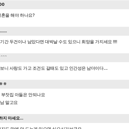
00
결혼을 해야 하나요?
.......
기간 두건이나 남았다면 대박날 수도 있으니 희망을 가지세요 !!!!
````
보니 사랑도 가고 조건도 갈때도 있고 인간성은 남더이다....
ㅎㅎ
 부잣집 아들은 안되나요
남 말고요
하지 마세요...
가지도 맘에 안 드는게 있으면 싫으신가보군요.