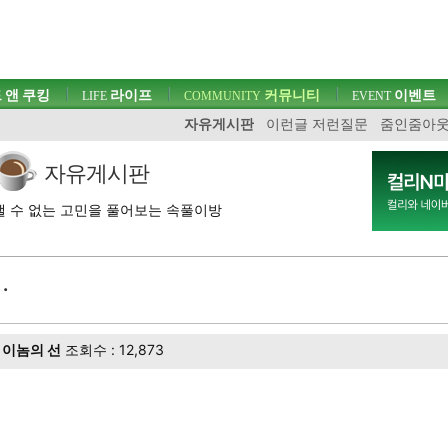
 앤 쿠킹
라이프
커뮤니티
이벤트
LIFE
COMMUNITY
EVENT
자유게시판
이런글 저런질문
줌인줌아
자유게시판
 수 없는 고민을 풀어보는 속풀이방
.
이놈의 선
조회수 : 12,873