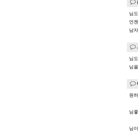
님도
언젠
남자
님도
님을
원하
님좋
님이