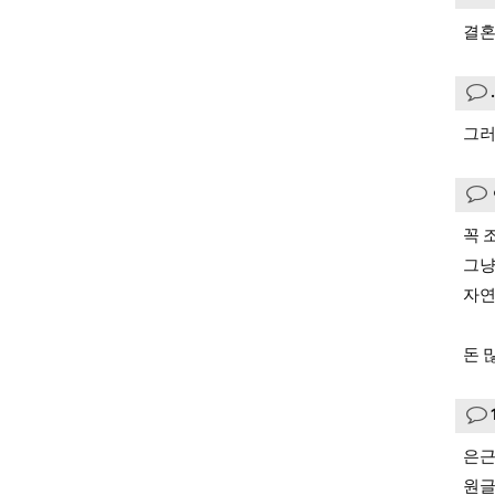
결혼
그러
꼭 
그냥
자연
돈 
은근
원글