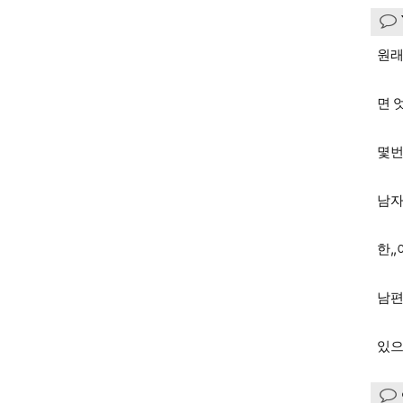
원래
면 
몇번
남자
한,
남편
있으