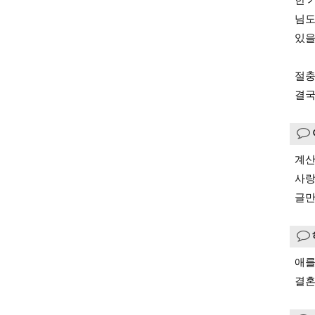
님도
있을
절충
결국
계산
사랑
글만
애를
결혼