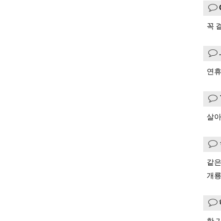
꼭 
연휴
살아
같은
개룡
한 