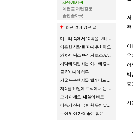
자유게시판
이런글 저런질문
줌인줌아웃
저
왠
최근 많이 읽은 글
며느리 쪽에서 10억을 보태준대요.
이
이혼한 사람들 죄다 후회해요
우
와 하이닉스 빠진거 보소,말이 안나옴
시댁에 막말하는 아내에 충격받은 스튜디오
어
곧 60..나의 하루
박
서울 무주택자들 헬게이트 열리네요
좋
저 5월 16일에 주식에서 돈 90% 뺐다고 글 올렸어요
그거 아세요..내일이 바로
사
이승기 전세금 반환 못받았네요
돈이 있어 가장 좋은 점은