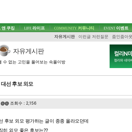
 앤 쿠킹
라이프
커뮤니티
이벤트
LIFE
COMMUNITY
EVENT
자유게시판
이런글 저런질문
줌인줌아
자유게시판
 수 없는 고민을 풀어보는 속풀이방
대선 후보 외모
@@
조회수 : 2,156
선 후보 외모 평가하는 글이 종종 올라오던데
직히 외모 좋은 후보는??