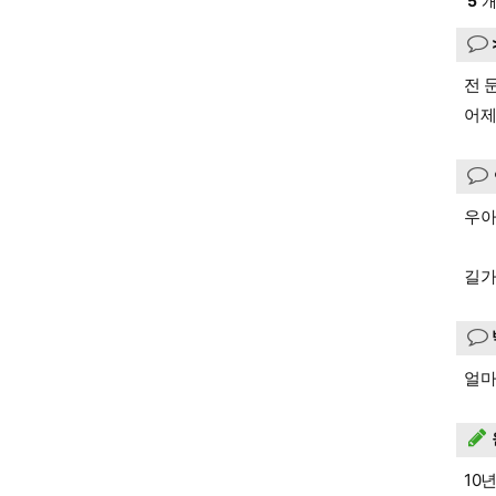
5
개
전 
어제
우아
길가
얼마
10