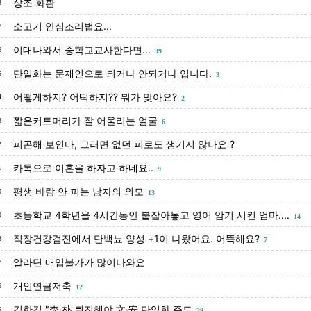
상조 화환
8
소고기 안심조리법요...
7
이대나와서 중학교교사한다면...
6
39
단일화는 문재인으로 되거나 안되거나 입니다.
5
3
어떻게하지? 어떡하지?? 뭐가 맞아요?
4
2
짧은커트머리가 잘 어울리는 얼굴
3
6
피곤해 보인다, 그러면 없던 피로도 생기지 않나요 ?
2
카톡으로 이혼을 하자고 하네요..
1
9
평생 바람 안 피는 남자의 외모
0
13
초등학교 4학년을 4시간동안 붙잡아놓고 영어 암기 시킨 엄마....
9
14
직장건강검진에서 단백뇨 양성 +1이 나왔어요. 어뜩해요?
8
7
알라딘 매입불가가 많이나와요
7
개인연금저축
6
12
김한길 "李·朴 퇴진해야 文·安 단일화 주도
5
29