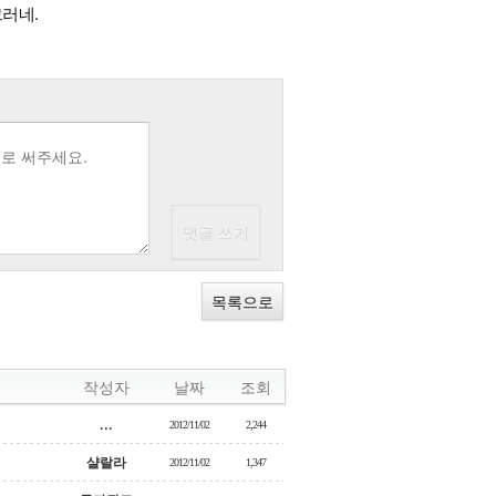
그러네.
목록으로
작성자
날짜
조회
...
2012/11/02
2,244
샬랄라
2012/11/02
1,347