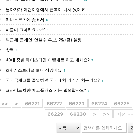
울아가가 어린이집에서 큰혹이 나서 왔어요
4
3
마나스부츠에 꽂혀서
3
6
아줌마 고마워요~~^^
2
1
박근혜-문재인-안철수 후보, 2일(금) 일정
1
핫팩
0
4
40대 중반 헤어스타일 어떻게들 하고 계세요?
9
7
초4 카스토리글 보니 잼있네요
8
5
국내국제고를 졸업하면 국내대학 가기가 힘든가요?
7
5
프라이드차량.에코플러스 기능 필요할까요?
6
3
<<
<
66221
66222
66223
66224
66225
66229
66230
>
>>
이전 