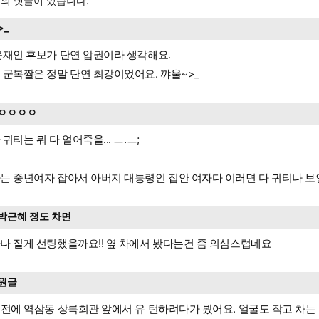
의 댓글이 있습니다.
>_
문재인 후보가 단연 압권이라 생각해요.
 군복짤은 정말 단연 최강이었어요. 꺄울~>_
ㅇㅇㅇㅇ
 귀티는 뭐 다 얼어죽을... ㅡ.ㅡ;
는 중년여자 잡아서 아버지 대통령인 집안 여자다 이러면 다 귀티나 보
박근혜 정도 차면
나 짙게 선팅했을까요!! 옆 차에서 봤다는건 좀 의심스럽네요
원글
년전에 역삼동 상록회관 앞에서 유 턴하려다가 봤어요. 얼굴도 작고 차는