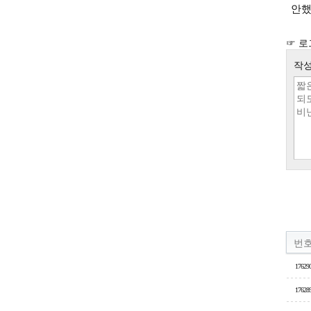
안했
☞ 로
작성
번
17629
17628