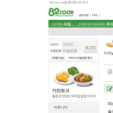
82cook.com을 즐겨찾기에 추가
목차
주메뉴 바로가기
컨텐츠 바로가기
검색 바로가기
주메뉴
리빙
푸드
로그인 바로가기
LIVING
FOOD & COOKING
아이디
비밀번호
드러낼
[ 회원가입 ]
아이디/ 비밀번호 찾기
대
커뮤니티
솔