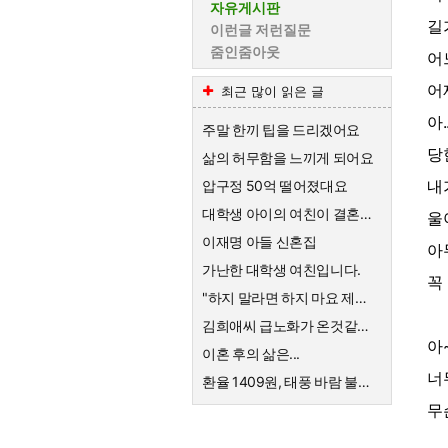
자유게시판
길
이런글 저런질문
줌인줌아웃
어
어제
최근 많이 읽은 글
아...
주말 한끼 팁을 드리겠어요
당
삶의 허무함을 느끼게 되어요
내
압구정 50억 떨어졌대요
대학생 아이의 여친이 결혼하자고한대요
울
이재명 아들 신혼집
아
가난한 대학생 여친입니다.
꼭
"하지 말라면 하지 마요 제발!" 의사를 믿지 않는 엄마의 고집
김희애씨 급노화가 온것같네요
아
이혼 후의 삶은...
너
환율 1409원, 태풍 바람 불어요
무