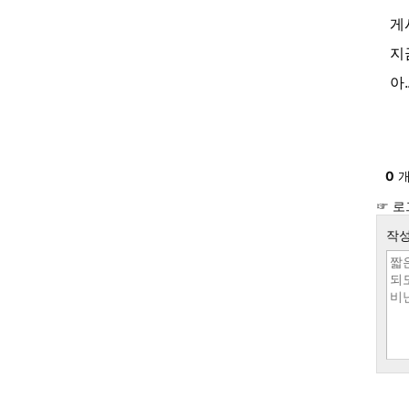
게
지
아.
0
개
☞ 로
작성