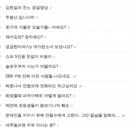
김한길의 친노 공갈영상
8
2
주왕산 입니다!!!
7
3
옷가게 거울은 요술거울~ 아세요?
6
4
재미있죠? 정치쇄신?
5
3
궁금한이야기y 개가된소녀 보셨나요?
4
6
쇼파 5인용 천갈이 비용이
3
1
슬로우쿠커 사는거 어떨까요?
2
7
SBS Y에 진짜 미친 사람들 나오네요.
1
14
짜증나서 안캠프에 전화라도 하고싶어요
0
21
화장할때 파우더팩트 어떻게 발라요?
9
3
예전에 초등생들이 람보기니차 훼손
8
5
문재인을 지키기 위해 안철수에게 고한다. 그만 칼날을 멈춰라....
7
18
네추럴프랜 우유 아시는 분?
6
1