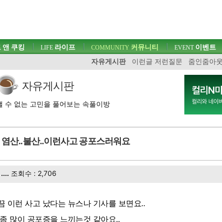
 앤 쿠킹
라이프
커뮤니티
이벤트
LIFE
COMMUNITY
EVENT
자유게시판
이런글 저런질문
줌인줌아
자유게시판
 수 없는 고민을 풀어보는 속풀이방
염산..불산..이런사고 공포스러워요
....
조회수 : 2,706
끔 이런 사고 났다는 뉴스나 기사를 보면요..
 좀 많이 공포증을 느끼는것 같아요..