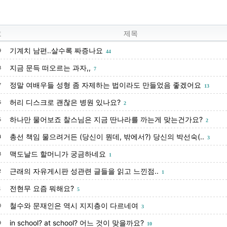
호
제목
기계치 남편..살수록 짜증나요
9
44
지금 문득 떠오르는 과자,,
8
7
정말 여배우들 성형 좀 자제하는 법이라도 만들었음 좋겠어요
7
13
허리 디스크로 괜찮은 병원 있나요?
6
2
하나만 물어보죠 찰스님은 지금 딴나라를 까는게 맞는건가요?
5
2
총선 책임 물으려거든 (당신이 뭔데, 밖에서?) 당신의 박선숙(..
4
3
맥도날드 할머니가 궁금하네요
3
1
근래의 자유게시판 성관련 글들을 읽고 느낀점..
2
1
전현무 요즘 뭐해요?
1
5
철수와 문재인은 역시 지지층이 다르네여
0
3
in school? at school? 어느 것이 맞을까요?
9
10