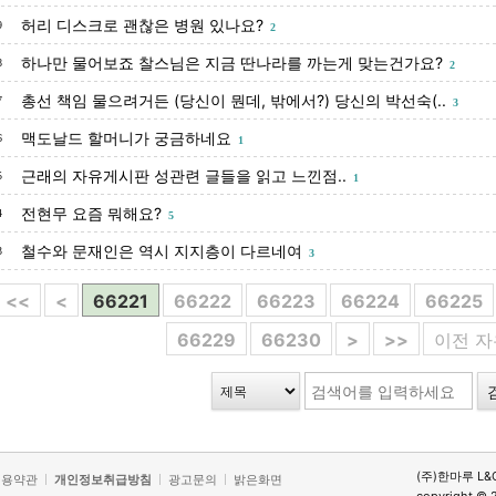
허리 디스크로 괜찮은 병원 있나요?
9
2
하나만 물어보죠 찰스님은 지금 딴나라를 까는게 맞는건가요?
8
2
총선 책임 물으려거든 (당신이 뭔데, 밖에서?) 당신의 박선숙(..
7
3
맥도날드 할머니가 궁금하네요
6
1
근래의 자유게시판 성관련 글들을 읽고 느낀점..
5
1
전현무 요즘 뭐해요?
4
5
철수와 문재인은 역시 지지층이 다르네여
3
3
<<
<
66221
66222
66223
66224
66225
66229
66230
>
>>
이전 
(주)한마루 L&
이용약관
개인정보취급방침
광고문의
밝은화면