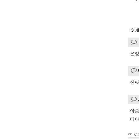
3
개
은정
진짜
아줌
티아
☞ 로