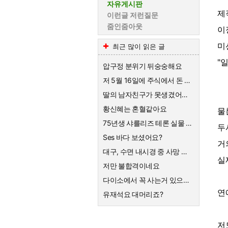
자유게시판
제
이런글 저런질문
줌인줌아웃
이
미
최근 많이 읽은 글
"
압구정 분위기 뒤숭숭해요
저 5월 16일에 주식에서 돈 90% 뺐다고 글 올렸어요
딸의 남자친구가 못생겼어요 ㅡㆍㅡ
황신혜는 혼혈같아요
물
75년생 샤를리즈 테론 실물 엄청나네요
두
Ses 바다 보셨어요?
거
대구, 수면 내시경 중 사망 사고
실
저만 불합격이네요
다이소에서 꼭 사는거 있으세요
연
유재석요 대머리죠?
저