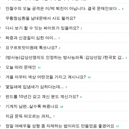
안철수의 오늘 공격은 이/박 퇴진이 아닙니다. 결국 문재인보다 ..
2
6
우황청심환을 남대문에서 사도 될까요?
1
다시 보기 할 수 잇는 싸이트가 있을까요?
0
2
짜증과 신경질이 심한 아이...
9
5
요구르트맛이원래 톡쏘나요?
8
2
(방사능)갑상선명의도 인정하는 방사능피폭 :갑상선암 /한국女 갑..
7
1
오늘 따라 문재인
6
11
겨울 아우터 색상 어떤것들 가지고 계시나요?
5
14
몇일새에 입냄새가 심하다는데...
4
3
펀드를 10년간 갖고 계신 분도 계신가요?
3
4
기계치 남편..살수록 짜증나요
2
44
지금 문득 떠오르는 과자,,
1
7
정말 여배우들 성형 좀 자제하는 법이라도 만들었음 좋겠어요
0
13