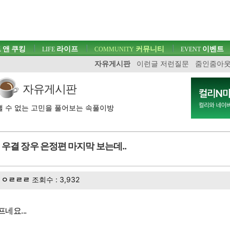
 앤 쿠킹
라이프
커뮤니티
이벤트
LIFE
COMMUNITY
EVENT
자유게시판
이런글 저런질문
줌인줌아
자유게시판
 수 없는 고민을 풀어보는 속풀이방
우결 장우 은정편 마지막 보는데..
ㅇㄹㄹㄹ
조회수 : 3,932
네요...