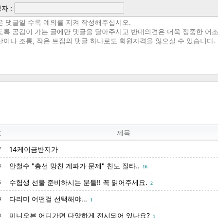
자 :
호
제목
14케이금반지가
7
안철수 "총선 망친 계파가 문제" 친노 질타..
6
16
수험생 선물 준비하시는 분들!! 꼭 읽어주세요.
5
2
다리미 어떤걸 선택해야...
4
1
미니오븐 어디가면 다양하게 전시되어 있나요?
3
1