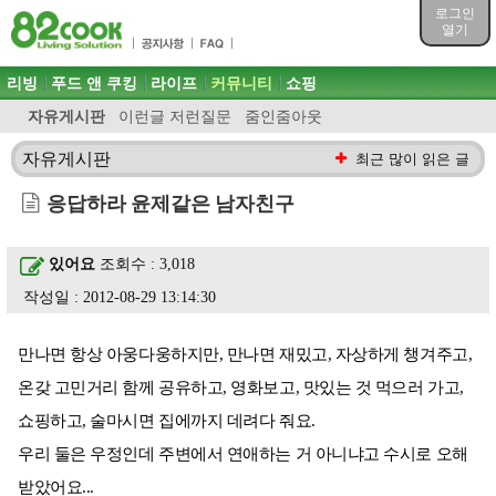
목차
로그인
주메뉴 바로가기
열기
컨텐츠 바로가기
검색 바로가기
주메뉴
리빙
푸드 앤 쿠킹
라이프
커뮤니티
쇼핑
로그인 바로가기
자유게시판
이런글 저런질문
줌인줌아웃
자유게시판
최근 많이 읽은 글
응답하라 윤제같은 남자친구
있어요
조회수 : 3,018
작성일 : 2012-08-29 13:14:30
만나면 항상 아웅다웅하지만, 만나면 재밌고, 자상하게 챙겨주고,
온갖 고민거리 함께 공유하고, 영화보고, 맛있는 것 먹으러 가고,
쇼핑하고, 술마시면 집에까지 데려다 줘요.
우리 둘은 우정인데 주변에서 연애하는 거 아니냐고 수시로 오해
받았어요...