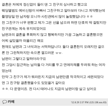
결혼은 저에게 정신없이 들이 댄 그 친구의 상사하고 했고요
웨딩앨범도 예비신랑이 바빠서 그친구하고 알아보러 다니고 계약했는데
촬영당일 딴 남자랑 오니까 사진관에서 많이 놀랐했답니다 ㅎㅎ
전 그친구가 너무 편했고 제가 그은 선을 넘으려 하면 단호히 딱 잘랐지만
친구관계는 계속 유지되었어요
남편과의 결혼을 후회하지 않고 행복하지만 가끔 그놈하고 결혼했으면
어찌 살았을까 떠올리긴 해요
현재도 남편과 그 녀석과는 서먹하답니다. 둘다 결혼한지 오래지만 겉으
론 안 그런척하지만 속으론 껄끄러운 ㅠㅠ.
남편이 그렇다고 말하더라구요
전 그당시 접근하는 남자들 다 거리를 두고 연애자체를 두려워 하는 여자
였는데
만약 그 친구가 제가 뭐라든지 지금의 남편만큼 적극적이고 세련되었다
면 그 친구랑 결혼했을수도 있었을거 같아요
ㅎㅎ. 다 운명이죠. 전 다시 태어나도 지금의 남편이랑 살고 싶어요
카에
'12.8.29 2:57 PM
(125.138.xxx.63)