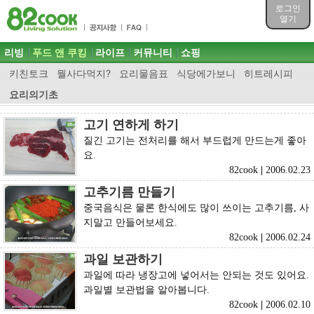
목차
로그인
주메뉴 바로가기
열기
컨텐츠 바로가기
검색 바로가기
주메뉴
리빙
푸드 앤 쿠킹
라이프
커뮤니티
쇼핑
로그인 바로가기
키친토크
뭘사다먹지?
요리물음표
식당에가보니
히트레시피
요리의기초
고기 연하게 하기
질긴 고기는 전처리를 해서 부드럽게 만드는게 좋아
요.
82cook
|
2006.02.23
고추기름 만들기
중국음식은 물론 한식에도 많이 쓰이는 고추기름, 사
지말고 만들어보세요.
82cook
|
2006.02.24
과일 보관하기
과일에 따라 냉장고에 넣어서는 안되는 것도 있어요.
과일별 보관법을 알아봅니다.
82cook
|
2006.02.10