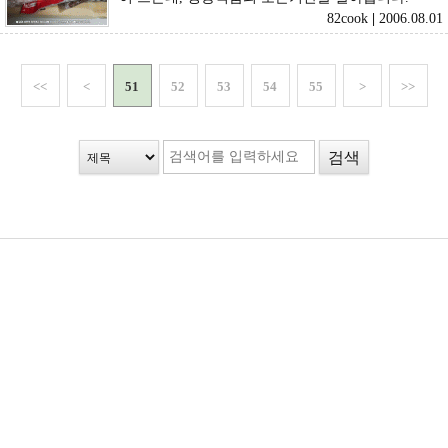
82cook
|
2006.08.01
<<
<
51
52
53
54
55
>
>>