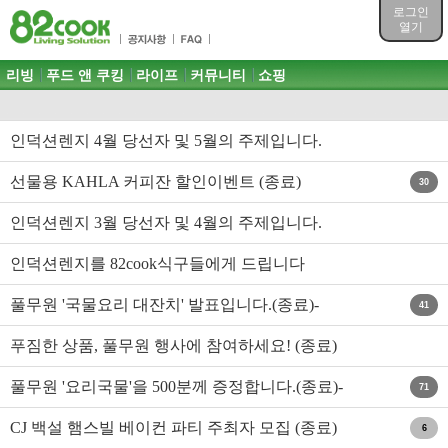
목차
로그인
주메뉴 바로가기
열기
컨텐츠 바로가기
검색 바로가기
주메뉴
리빙
푸드 앤 쿠킹
라이프
커뮤니티
쇼핑
로그인 바로가기
인덕션렌지 4월 당선자 및 5월의 주제입니다.
선물용 KAHLA 커피잔 할인이벤트 (종료)
30
인덕션렌지 3월 당선자 및 4월의 주제입니다.
인덕션렌지를 82cook식구들에게 드립니다
풀무원 '국물요리 대잔치' 발표입니다.(종료)-
41
푸짐한 상품, 풀무원 행사에 참여하세요! (종료)
풀무원 '요리국물'을 500분께 증정합니다.(종료)-
71
CJ 백설 햄스빌 베이컨 파티 주최자 모집 (종료)
6