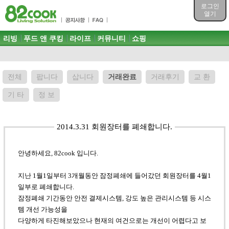
목차
로그인
주메뉴 바로가기
열기
컨텐츠 바로가기
검색 바로가기
주메뉴
리빙
푸드 앤 쿠킹
라이프
커뮤니티
쇼핑
로그인 바로가기
전체
팝니다
삽니다
거래완료
거래후기
교 환
기 타
정 보
2014.3.31 회원장터를 폐쇄합니다.
안녕하세요, 82cook 입니다.
지난 1월1일부터 3개월동안 잠정폐쇄에 들어갔던 회원장터를 4월1
일부로 폐쇄합니다.
잠정폐쇄 기간동안 안전 결제시스템, 강도 높은 관리시스템 등 시스
템 개선 가능성을
다양하게 타진해보았으나 현재의 여건으로는 개선이 어렵다고 보