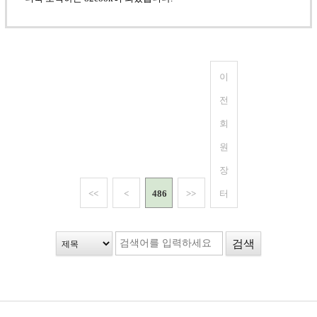
이
전
회
원
장
<<
<
486
>>
터