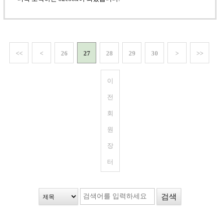
<<
<
26
27
28
29
30
>
>>
이
전
회
원
장
터