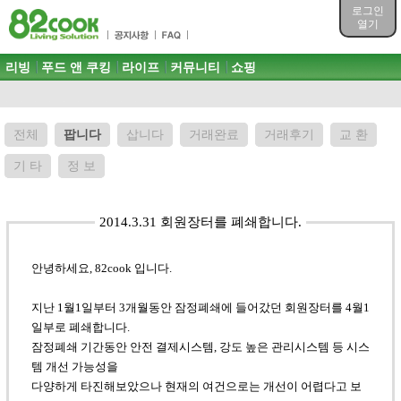
목차
로그인
주메뉴 바로가기
열기
컨텐츠 바로가기
검색 바로가기
주메뉴
리빙
푸드 앤 쿠킹
라이프
커뮤니티
쇼핑
로그인 바로가기
전체
팝니다
삽니다
거래완료
거래후기
교 환
기 타
정 보
2014.3.31 회원장터를 폐쇄합니다.
안녕하세요, 82cook 입니다.
지난 1월1일부터 3개월동안 잠정폐쇄에 들어갔던 회원장터를 4월1
일부로 폐쇄합니다.
잠정폐쇄 기간동안 안전 결제시스템, 강도 높은 관리시스템 등 시스
템 개선 가능성을
다양하게 타진해보았으나 현재의 여건으로는 개선이 어렵다고 보