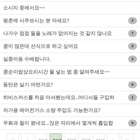
소시지 중에서요~~
평촌에 사주보시는 분 아세요?
3
나가수 점점 들을 노래가 없어지는 것 같지 않나요
7
콩이 많은데 선식으로 하고 싶어요
3
실종아동 수배랍니다.
3
콩순이밥상요리시간 물 넣는 법 좀 알려주세요~~
동탄은 살기 어떤가요?
9
히비스커스를 처음 마셔봤는데요..어디서들 구입하
1
시나요..?
자가용 에어컨가스 소량 주입도 가능한가요?
무화과 철이 왔네요...앉은 자리에서 몇개씩 흡입합
9
니다;;;