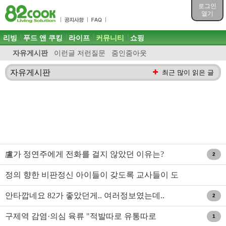
목차
로그인
주메뉴 바로가기
열기
컨텐츠 바로가기
검색 바로가기
주메뉴
리빙
푸드 앤 쿠킹
라이프
커뮤니티
쇼핑
로그인 바로가기
자유게시판
이런글 저런질문
줌인줌아웃
자유게시판
최근 많이 읽은 글
盧가 정연주에게 전화를 걸지 않았던 이유는?
2
정의 향한 비판정신 아이들이 갖도록 교사들이 도
와줘라
안타깝네요 82가 좋았던게.. 여러정보였는데..
2
구제역 감염·의심 육류 "적발따로 유통따로
1