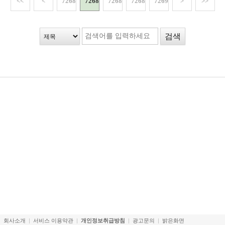
<<
<
72686
72687
72688
72689
72690
>
>>
회사소개
서비스 이용약관
개인정보취급방침
광고문의
밝은화면