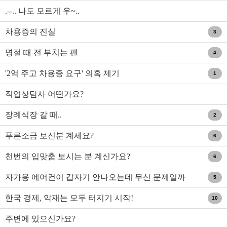
.--.. 나도 모르게 우~..
차용증의 진실
3
명절 때 전 부치는 팬
4
'2억 주고 차용증 요구' 의혹 제기
1
직업상담사 어떤가요?
장례식장 갈 때..
2
푸른소금 보신분 계세요?
6
천번의 입맞춤 보시는 분 계신가요?
6
자가용 에어컨이 갑자기 안나오는데 무신 문제일까
5
요?
한국 경제, 악재는 모두 터지기 시작!
10
주변에 있으신가요?