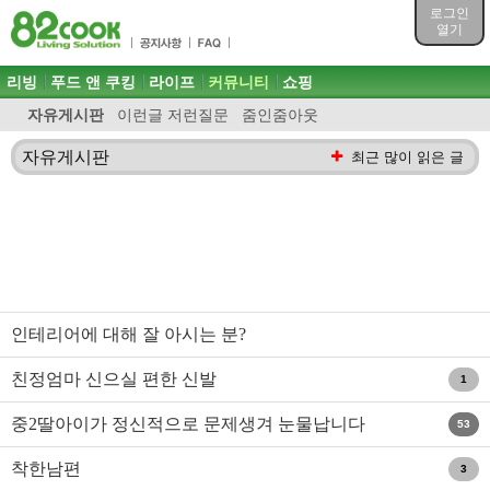
목차
로그인
주메뉴 바로가기
열기
컨텐츠 바로가기
검색 바로가기
주메뉴
리빙
푸드 앤 쿠킹
라이프
커뮤니티
쇼핑
로그인 바로가기
자유게시판
이런글 저런질문
줌인줌아웃
자유게시판
최근 많이 읽은 글
인테리어에 대해 잘 아시는 분?
친정엄마 신으실 편한 신발
1
중2딸아이가 정신적으로 문제생겨 눈물납니다
53
착한남편
3