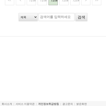
<<
<
72186
72187
72188
72189
72190
>
>>
회사소개
서비스 이용약관
개인정보취급방침
광고문의
밝은화면