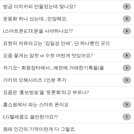
방금 더치커피 만들었는데 맞나요?
5
운동화 하나 샀는데...민망해요.
5
(스마트폰)LTE폰을 사야하나요??
4
표현의 자유라고는 ‘김일성 만세’, 단 하나뿐인 곳으
로 GO! ..
요즘 꽃게는 암컷 or 수컷 어떤게 맛있어요?
9
저기요~ 회원장터에서...예전에 거래한기록을(올
1
해)
가카의 오해시리즈 1인분 추가
3
요즘은 '홍보방송'을 '토론회'라고 부르나?
홈쇼핑에서 파는 스마트 폰이요
3
LG텔레콤도 쓸만한가요??
7
원래 인간의 기억이란게 다 그렇죠.