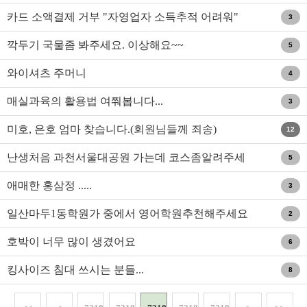
카드 소액결제 거부 "자영업자 소득추적 어려워"
3
깍두기 국물좀 봐주세요. 이상해요~~
5
와이셔츠 주머니
4
매실과육의 활용법 여쭤봅니다...
3
미호, 은호 엄마 찾습니다.(회원님들께 죄송)
12
난생처음 과천서울대공원 가는데 코스좀알려주세
5
요~
애매한 홍삼정 .....
3
일산마두1동학원가 중에서 영어학원추천해주세요
2
^^초5 중2
호박이 너무 많이 생겼어요
6
킹사이즈 침대 쓰시는 분들...
8