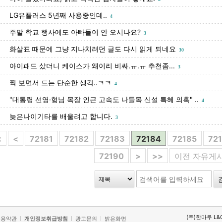
LG유플러스 5년째 사용중인데..
4
주말 학교 행사에도 아빠들이 안 오시나요?
3
화살표 때문에 그냥 지나치려던 글도 다시 읽게 되네요
30
아이패드 샀더니 케이스가 왜이리 비싸.ㅠ.ㅠ 추천좀...
3
짝 보면서 드는 단순한 생각..ㅋㅋ
4
"대통령 선영·형님 목장 인근 고속도 나들목 신설 특혜 의혹" ..
4
늦은나이기타를 배울려고 합니다.
3
<
<
72181
72182
72183
72184
72185
72
72190
>
>>
이전 자유게
(주)한마루 L&
이용약관
개인정보취급방침
광고문의
밝은화면