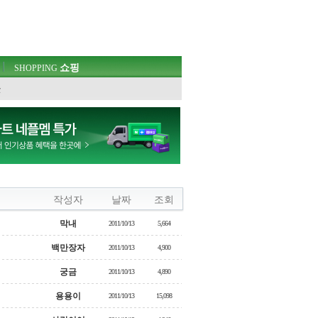
쇼핑
SHOPPING
웃
작성자
날짜
조회
막내
2011/10/13
5,664
백만장자
2011/10/13
4,900
궁금
2011/10/13
4,890
용용이
2011/10/13
15,098