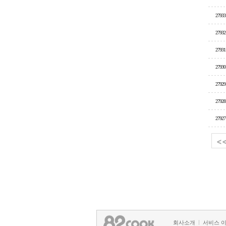
27933
27932
27931
27930
27929
27928
27927
<
회사소개
서비스 