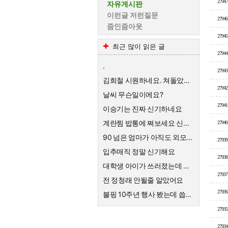
27947
자유게시판
이런글 저런질문
27946
줌인줌아웃
27945
최근 많이 읽은 글
27944
.
27943
김희철 시원하네요. 쳐돌았네 ㅋㅋ
27942
날씨 무슨일이에요?
27941
이승기는 진짜 신기하네요
계란찜 밥통에 쪄보세요 신세계가 펼쳐집니다
27940
90 넘은 엄마가 아직도 외모에 관심이 많아요
27939
입추매직 정말 신기해요
27938
대학생 아이가 쓰러졌는데 갑자기 말을 못해요
27937
전 정청래 안될줄 알았어요
27936
블핑 10주년 행사 봤는데 씁쓸하네요
27935
27934