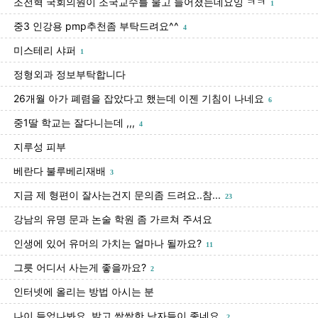
조전혁 국회의원이 조국교수를 물고 늘어졌는데요잉 ㅋㅋ
1
중3 인강용 pmp추천좀 부탁드려요^^
4
미스테리 샤퍼
1
정형외과 정보부탁합니다
26개월 아가 폐렴을 잡았다고 했는데 이젠 기침이 나네요
6
중1딸 학교는 잘다니는데 ,,,
4
지루성 피부
베란다 불루베리재배
3
지금 제 형편이 잘사는건지 문의좀 드려요..참...
23
강남의 유명 문과 논술 학원 좀 가르쳐 주셔요
인생에 있어 유머의 가치는 얼마나 될까요?
11
그릇 어디서 사는게 좋을까요?
2
인터넷에 올리는 방법 아시는 분
나이 들었나봐요, 밝고 싹싹한 남자들이 좋네요.
2