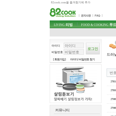
82cook.com을 즐겨찾기에 추가
목차
주메뉴 바로가기
컨텐츠 바로가기
검색 바로가기
주메뉴
리빙
푸드
로그인 바로가기
LIVING
FOOD & COOKING
아이디
비밀번호
드러낼
[ 회원가입 ]
아이디/ 비밀번호 찾기
번
27951
27950
27949
27948
커뮤니티