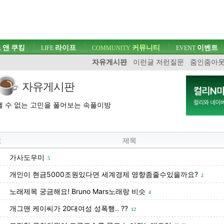
 앤 쿠킹
라이프
커뮤니티
이벤트
LIFE
COMMUNITY
EVENT
자유게시판
이런글 저런질문
줌인줌아
자유게시판
 수 없는 고민을 풀어보는 속풀이방
호
제목
가사도우미
5
개인이 현금5000조원있다면 세계경제 영향좀줄수있을까요?
2
노래제목 궁금해요! Bruno Mars노래랑 비슷
4
개그맨 케이씨가 20대여성 성폭행.. ??
12