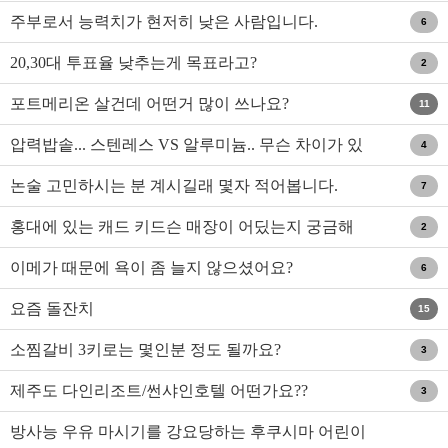
주부로서 능력치가 현저히 낮은 사람입니다.
6
20,30대 투표율 낮추는게 목표라고?
2
포트메리온 살건데 어떤거 많이 쓰나요?
11
압력밥솥... 스텐레스 VS 알루미늄.. 무슨 차이가 있
4
나요?
논술 고민하시는 분 계시길래 몇자 적어봅니다.
7
홍대에 있는 캐드 키드슨 매장이 어딨는지 궁금해
2
요.
이메가 때문에 욕이 좀 늘지 않으셨어요?
6
요즘 돌잔치
15
소찜갈비 3키로는 몇인분 정도 될까요?
3
제주도 다인리조트/썬샤인호텔 어떤가요??
3
방사능 우유 마시기를 강요당하는 후쿠시마 어린이