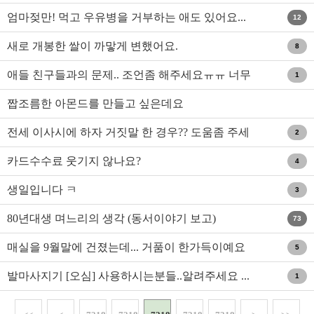
들
엄마젖만! 먹고 우유병을 거부하는 애도 있어요...
12
새로 개봉한 쌀이 까맣게 변했어요.
8
애들 친구들과의 문제.. 조언좀 해주세요ㅠㅠ 너무
1
어렵네요..
짭조름한 아몬드를 만들고 싶은데요
전세 이사시에 하자 거짓말 한 경우?? 도움좀 주세
2
요!!
카드수수료 웃기지 않나요?
4
생일입니다 ㅋ
3
80년대생 며느리의 생각 (동서이야기 보고)
73
매실을 9월말에 건졌는데... 거품이 한가득이예요
5
발마사지기 [오심] 사용하시는분들..알려주세요 ...
1