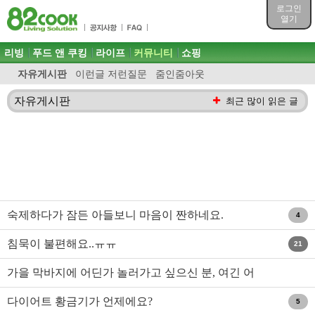
목차
로그인
주메뉴 바로가기
열기
컨텐츠 바로가기
검색 바로가기
주메뉴
리빙
푸드 앤 쿠킹
라이프
커뮤니티
쇼핑
로그인 바로가기
자유게시판
이런글 저런질문
줌인줌아웃
자유게시판
최근 많이 읽은 글
숙제하다가 잠든 아들보니 마음이 짠하네요.
4
침묵이 불편해요..ㅠㅠ
21
가을 막바지에 어딘가 놀러가고 싶으신 분, 여긴 어
떤가요 ㅎㅎㅎ..
다이어트 황금기가 언제에요?
5