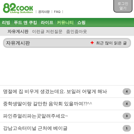
목차
로그인
주메뉴 바로가기
열기
컨텐츠 바로가기
검색 바로가기
주메뉴
리빙
푸드 앤 쿠킹
라이프
커뮤니티
쇼핑
로그인 바로가기
자유게시판
이런글 저런질문
줌인줌아웃
자유게시판
최근 많이 읽은 글
명절에 집 비우게 생겼는데요. 보일러 어떻게 해놔
4
야 할까요?
중학생딸이랑 갈만한 음악회 있을까여??^^
4
파인쥬얼리파는곳알려주세요~
3
강남고속터미널 근처에 베이글
1