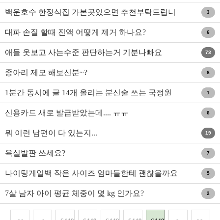
요?
백운호수 한정식집 가본곳있으면 추천부탁드립니
3
다.
대파 손질 할때 진액 어떻게 제거 하나요?
6
애들 옷보고 사는수준 판단하는거 기분나빠요
73
종아리 제모 해보신분~?
8
1분간 동시에 글 14개 올리는 분신술 쓰는 국정원
1
여,,와우~
신용카드 새로 발급받았는데.... ㅠㅠ
6
뭐 이런 남편이 다 있는지...
19
욕실발판 쓰세요?
7
나이팅게일백 작은 사이즈 엄마들한테 괜찮을까요
5
7살 남자 아이 평균 체중이 몇 kg 인가요?
2